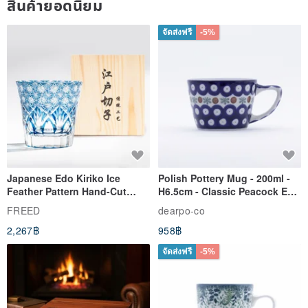
สินค้ายอดนิยม
จัดส่งฟรี
-5%
Japanese Edo Kiriko Ice
Polish Pottery Mug - 200ml -
Feather Pattern Hand-Cut
H6.5cm - Classic Peacock Eye
Whisky Glass - Blue Engraved
& Dragonfly
FREED
dearpo-co
Gift for Dad
2,267฿
958฿
จัดส่งฟรี
-5%