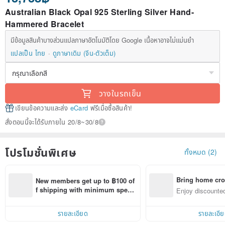
Australian Black Opal 925 Sterling Silver Hand-
Hammered Bracelet
มีข้อมูลสินค้าบางส่วนแปลภาษาอัตโนมัติโดย Google เนื้อหาอาจไม่แม่นยำ
แปลเป็น ไทย
ดูภาษาเดิม (จีน-ตัวเต็ม)
วางในรถเข็น
เขียนข้อความและส่ง
eCard
ฟรีเมื่อซื้อสินค้า!
สั่งตอนนี้จะได้รับภายใน 20/8~30/8
โปรโมชั่นพิเศษ
ทั้งหมด (2)
Bring home cro
New members get up to ฿100 of
n with ease
f shipping with minimum spen
Enjoy discounted
d on their first Pinkoi app order 
ct cross-border 
within 7 days!
รายละเอียด
รายละเอี