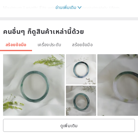
อ่านเพิ่มเติม
Maximum Length: Fits wrist sizes up to approximately 18cm
Main Stone Setting Dimensions: 1.2*0.8cm
คนอื่นๆ ก็ดูสินค้าเหล่านี้ด้วย
This is a solid black opal, hand-ground by the designer.
It was cut following the play-of-color, resulting in an irregular shape.
สร้อยข้อมือ
เครื่องประดับ
สร้อยข้อมือ
The opal displays a beautiful deep blue with green flashes, offering
a natural, raw aesthetic.
The loose stone is approximately 1.3ct.
The bracelet itself is a handcrafted piece, featuring hand-
hammered elements and a custom-made chain.
The hammered lines have been expertly adjusted to complement
both round and oval wrist shapes.
Each piece is infused with the warmth of handmade craftsmanship.
We invite you to make it yours. ❤️
ดูเพิ่มเติม
The black opal setting is open on the reverse for identification.