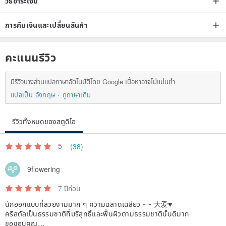
วิธีชำระเงิน
การคืนเงินและเปลี่ยนสินค้า
คะแนนรีวิว
มีรีวิวบางส่วนแปลภาษาอัตโนมัติโดย Google เนื้อหาอาจไม่แม่นยำ
แปลเป็น อังกฤษ
ดูภาษาเดิม
รีวิวทั้งหมดของสตูดิโอ
5
(38)
9flowering
7 ปีก่อน
นักออกแบบที่สวยงามมาก ๆ ความฉลาดเฉลียว ~~ 大爱♥
คริสตัลเป็นธรรมชาติที่บริสุทธิ์และพื้นผิวตามธรรมชาตินั้นดีมาก
ขอขอบคุณ