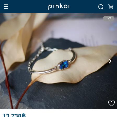
1/7
13,738฿