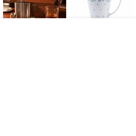
วางในรถเข็น
ถูกใจ
View Shop
304 Stainless Steel Whiskey
Polish Pottery Gift Box Set -
Flask Gift Set - Customizable
Mug - 300ml - 11cm Height -
Engraving - Father's Day Gift
Fern Pattern
FREED
dearpo-co
1,924฿
1,719฿
1,809฿