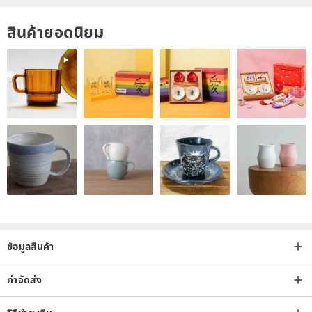
The underside is minimally polished, with some areas retaining
สินค้ายอดนิยม
natural mineral inclusions.
From the gemstone to the finished bracelet, the entire piece is
handmade.
This is a one-of-a-kind item.
Once sold, it will not be restocked.
ข้อมูลสินค้า
ค่าจัดส่ง