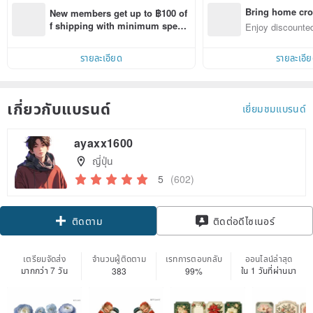
Bring home cro
New members get up to ฿100 of
n with ease
f shipping with minimum spen
Enjoy discounted
d on their first Pinkoi app order 
ct cross-border 
within 7 days!
รายละเอียด
รายละเอี
เกี่ยวกับแบรนด์
เยี่ยมชมแบรนด์
ayaxx1600
ญี่ปุ่น
5
(602)
Claim coupon
ติดต่อดีไซเนอร์
ติดตาม
เตรียมจัดส่ง
จำนวนผู้ติดตาม
เรทการตอบกลับ
ออนไลน์ล่าสุด
มากกว่า 7 วัน
ใน 1 วันที่ผ่านมา
383
99%