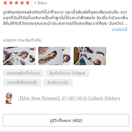
1 ปีก่อน
รูปลักษณ์ของผลิตภัณฑ์นี้น่าทึ่งมาก และเนื้อสัมผัสก็ยอดเยี่ยมเช่นกัน ควา
มสุขที่ฉันได้รับนั้นอธิบายเป็นคำพูดไม่ได้และน่าพึงพอใจ ฉันเชื่อว่ามันจะเพิ่ม
สีสันให้กับชีวิตของคุณและนำประสบการณ์ที่ยอดเยี่ยมมาให้คุณ ฉันหวังว่าจ
ะได้ซื้อมันอีกครั้งในอนาคตและได้สัมผัสกับผลิตภัณฑ์คุณภาพสูงอื่นๆ อีกมา
มากกว่านี้
กมาย ขอบคุณมากสำหรับการผลิตอย่างพิถีพิถันของคุณ ซึ่งทำให้ฉันได้รับป
ระสบการณ์การช้อปปิ้งที่น่าพึงพอใจมาก
แปลจาก ภาษาจีนตัวเต็ม
คุณภาพสินค้าดีมาก
สินค้ามีความ Unique
อยากสั่งซื้ออีกครั้ง
จัดส่งรวดเร็ว
【May New Release】07-087-0016 Collage Stickers
ดูรีวิวทั้งหมด (602)