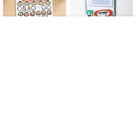
ดูสินค้าอื่นๆ ของดีไซเนอร์
View Shop
สติกเกอร์ | เอลล่าโน๊ต
เซ็ตสติกเกอร์ MY THERAPIST
SAID THIS IS HEALTHY
SISIDEA
ease around
60฿
280฿