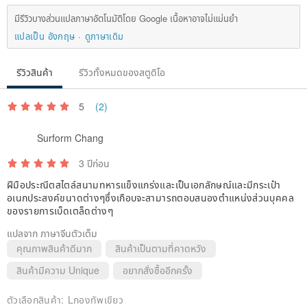
มีรีวิวบางส่วนแปลภาษาอัตโนมัติโดย Google เนื้อหาอาจไม่แม่นยำ
แปลเป็น อังกฤษ
ดูภาษาเดิม
รีวิวสินค้า
รีวิวทั้งหมดของสตูดิโอ
5
(2)
Surform Chang
3 ปีก่อน
ฝีมือประณีตสไตล์สนามทหารแข็งแกร่งและเป็นเอกลักษณ์และมีกระเป๋า
อเนกประสงค์ขนาดต่างๆซึ่งเกือบจะสามารถตอบสนองตำแหน่งส่วนบุคคล
ของรายการเบ็ดเตล็ดต่างๆ
แปลจาก ภาษาจีนตัวเต็ม
คุณภาพสินค้าดีมาก
สินค้าเป็นตามที่คาดหวัง
สินค้ามีความ Unique
อยากสั่งซื้ออีกครั้ง
ตัวเลือกสินค้า:
Lกองทัพเขียว