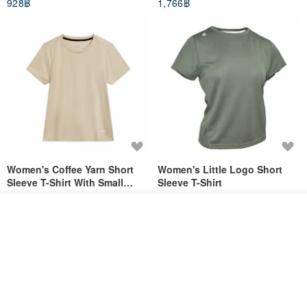
928฿
1,766฿
White
Women's Coffee Yarn Short
Women's Little Logo Short
Sleeve T-Shirt With Small
Sleeve T-Shirt
Logo Description – Coffee y
blueplace
blueplace
รอคิว
615฿
615฿
ถูกใจ
View Shop
-25%