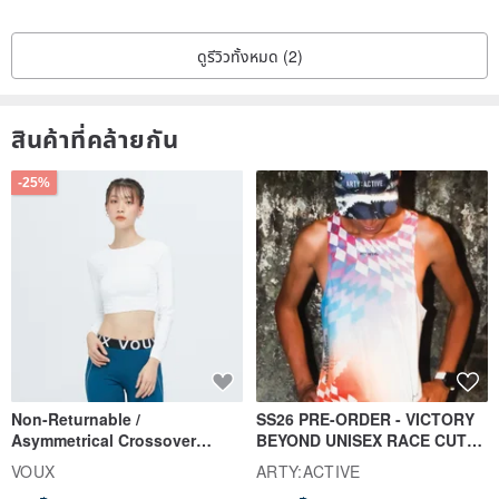
ดูรีวิวทั้งหมด (2)
สินค้าที่คล้ายกัน
-25%
Non-Returnable /
SS26 PRE-ORDER - VICTORY
Asymmetrical Crossover
BEYOND UNISEX RACE CUT
Cropped Sweat-Wicking Top
TANK
VOUX
ARTY:ACTIVE
(Women's) - Perpetual Day