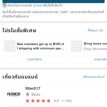
เขียนข้อความและส่ง
eCard
ฟรีเมื่อซื้อสินค้า!
สินค้าชิ้นนี้ขายหมดแล้ว แต่คุณสามารถกดปุ่ม "รอคิว" และเราจะแจ้งเตือนคุณทันที
เมื่อมีสินค้าพร้อมขาย
โปรโมชั่นพิเศษ
ทั้งหมด (2)
Bring home cro
New members get up to ฿100 of
n with ease
f shipping with minimum spen
Enjoy discounted
d on their first Pinkoi app order 
ct cross-border 
within 7 days!
รายละเอียด
รายละเอี
เกี่ยวกับแบรนด์
เยี่ยมชมแบรนด์
filter017
ไต้หวัน
4.9
(1,096)