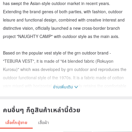
has swept the Asian-style outdoor market in recent years.
Extending the brand genes of both parties, with fashion, outdoor
leisure and functional design, combined with creative interest and
distinctive vision, officially launched a new cross-border branch
project "NAUGHTY CAMP" with outdoor style as the main axis.
Based on the popular vest style of the grn outdoor brand -
"TEBURA VEST", it is made of "64 blended fabric (Rokuyon
Kurosu)" which was developed by grn outdoor and reproduces the
outdoor functional style of the 1970s. It is a fabric made of cotton
yarn mixed with horizontal nylon. , not only retains the comfortable
อ่านเพิ่มเติม
feel of cotton, but also greatly improves the overall anti-splashing
and anti-fouling performance after the fabric is treated with Teflon
คนอื่นๆ ก็ดูสินค้าเหล่านี้ด้วย
coating.
A total of 23 multiple pockets and MOLLE system settings on the
เสื้อกั๊กผู้ชาย
เสื้อผ้า
chest, back and inner side provide excellent storage functions for