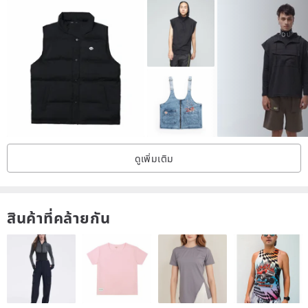
daily life, crafts, gardening, DIY or outdoor camping.
In addition, NAUGHTY CAMP tactical functional small bag or grn
outdoor brand TEBURA bag can also be attached to the buckle on
the back of the vest to enhance the function and convenience of
the vest when it is used outdoors. With a high degree of loading
functionality, it releases the hands carrying large and small bags,
and enjoys the beauty and fun of activities with people in the
ดูเพิ่มเติม
mountains and fields, and truly achieves the design concept of
"hands ぶら (empty hands)".
สินค้าที่คล้ายกัน
Color: Army Green/Navy
Size: M/L/XL
Material: 64 blended fabric (Teflon waterproof and stain-resistant
processing)
made in China