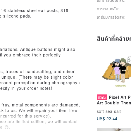
การตอบกลับ:
16 stainless steel ear posts, 316
e silicone pads.
เตรียมการจัดส่ง:
สินค้าที่คล้า
iations. Antique buttons might also
f you embrace their perfectly
s, traces of handcrafting, and minor
s unique. (There may be slight color
ersonal perception during photography.)
pecify in your order notes!
Pixel Art P
ดิจิทัล
Art Double The
es fray, metal components are damaged,
k to us. We will repair your item free
soft-sea-salt
ncurred for this service).
US$ 22.44
e are limited edition, we will contact
le 😊.