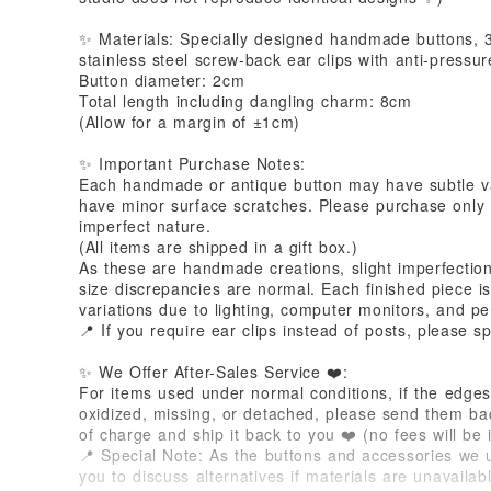
✨ Materials: Specially designed handmade buttons, 3
stainless steel screw-back ear clips with anti-pressur
Button diameter: 2cm
Total length including dangling charm: 8cm
(Allow for a margin of ±1cm)
✨ Important Purchase Notes:
Each handmade or antique button may have subtle var
have minor surface scratches. Please purchase only i
imperfect nature.
(All items are shipped in a gift box.)
As these are handmade creations, slight imperfection
size discrepancies are normal. Each finished piece i
variations due to lighting, computer monitors, and p
📍 If you require ear clips instead of posts, please s
✨ We Offer After-Sales Service ❤️:
For items used under normal conditions, if the edg
oxidized, missing, or detached, please send them bac
of charge and ship it back to you ❤️ (no fees will be i
📍 Special Note: As the buttons and accessories we us
you to discuss alternatives if materials are unavailab