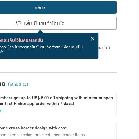
รอคิว
เพิ่มเป็นสินค้าโดนใจ
่ง eCard ฟรีเมื่อซื้อสินค้า!
eCard คืออะไร?
และเก็บไว้ในคอลเลกชั่น
ดแล้ว แต่คุณสามารถกดปุ่ม "รอคิว" และเราจะแจ้งเตือนคุณทันที
ดก่อนใคร ไม่พลาดทุกโปรโมชั่นเด็ด ง่ายๆ แค่กดเพิ่มเป็น
นใจ!
าย
ลด
ทั้งหมด (2)
bers get up to US$ 6.00 off shipping with minimum spen
ir first Pinkoi app order within 7 days!
ยด
ome cross-border design with ease
scounted shipping for select cross-border items