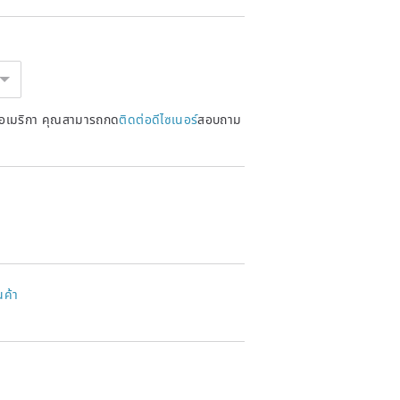
หรัฐอเมริกา คุณสามารถกด
ติดต่อดีไซเนอร์
สอบถาม
นค้า