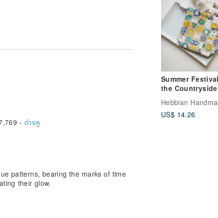
s.
nt.
included with your order.)
annot be returned due to personal
. Contact us promptly if you find any
Summer Festival
e packaging for each, please indicate
the Countryside
Light Brown -
Hebbian Handma
Drawstring Pouc
US$ 14.26
Hebbian Handm
7,769 -
ต่างหู
contact with sweat, perfume, and
rings, or swimming.
d, so slight fading is normal. Good
ion process.
cloth and store each piece individually
xtend its lifespan.
que patterns, bearing the marks of time
iating their glow.