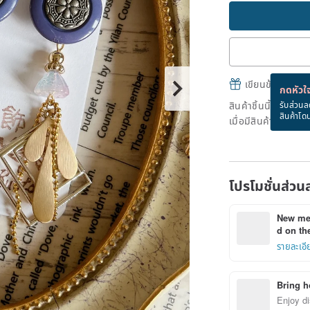
เขียนข้อความและส
กดหัวใจ
สินค้าชิ้นนี้ขายหม
รับส่วนล
สินค้าโด
เมื่อมีสินค้าพร้อมข
โปรโมชั่นส่วน
New mem
d on the
รายละเอี
Bring h
Enjoy di