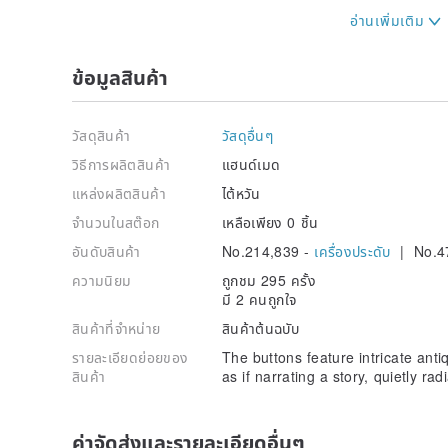
✨ Shipping & Returns Information:
• In-stock items will be shipped within 3 business day
• All items are inspected and sanitized before shipme
ข้อมูลสินค้า
(A small packet of disinfecting alcohol wipes will be 
• Hair accessories are personal hygiene items and c
reasons.
วัสดุสินค้า
วัสดุอื่นๆ
• Please inspect your order immediately upon receipt
significant defects such as detachment or breakage.
วิธีการผลิตสินค้า
แฮนด์เมด
**If you purchase multiple items and require separat
แหล่งผลิตสินค้า
ไต้หวัน
this in your order notes or send us a message. ^^
จำนวนในสต๊อก
เหลือเพียง 0 ชิ้น
✨ Care Tips:
อันดับสินค้า
No.214,839 -
เครื่องประดับ
| No.4
• It is recommended to keep your jewelry dry. Avoid 
hairspray. Do not wear while bathing, visiting hot sp
ความนิยม
ถูกชม 295 ครั้ง
• Gold-plated and gold-filled jewelry are not pure gol
มี 2 คนถูกใจ
wearing habits can significantly slow down the oxidat
• When not in use, gently dry the jewelry with a soft 
สินค้าที่จำหน่าย
สินค้าต้นฉบับ
in a sealed bag to minimize air exposure, which will e
รายละเอียดย่อยของ
The buttons feature intricate anti
สินค้า
as if narrating a story, quietly rad
Thank you for choosing us ☺️
Feel free to message us with any questions. ^^
FB Fan Page: 晴熙飾品Button made
ค่าจัดส่งและรายละเอียดอื่นๆ
IG: wowwow578