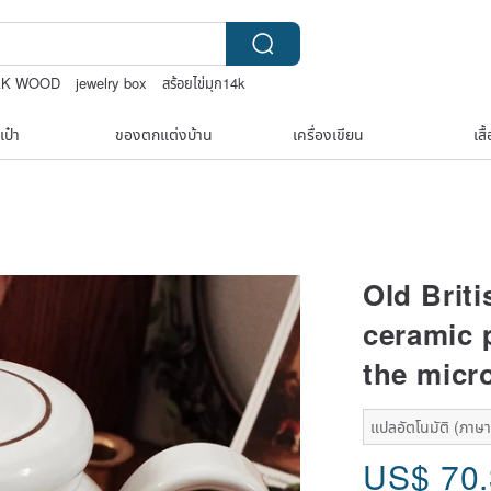
AK WOOD
jewelry box
สร้อยไข่มุก14k
เป๋า
ของตกแต่งบ้าน
เครื่องเขียน
เสื
Old Brit
ceramic p
the micr
แปลอัตโนมัติ (ภาษาเ
US$
70