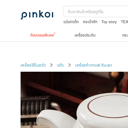
แว่นตาเด็ก
กระเป๋าถัก
Toy story
TE
ถักกระเป๋าโครเชต์ลายต่างๆ
9k
กิจกรรมพิเศษ
เครื่องประดับ
กระ
เครื่องใช้ในครัว
แก้ว
เครื่องทำกาแฟ
ดินเผา