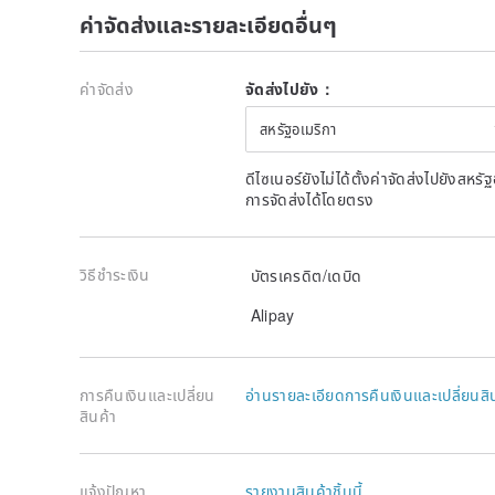
results in an absolute difference between the receiv
ค่าจัดส่งและรายละเอียดอื่นๆ
photo (such as the product is broken or damaged), 
ค่าจัดส่ง
จัดส่งไปยัง：
สหรัฐอเมริกา
ดีไซเนอร์ยังไม่ได้ตั้งค่าจัดส่งไปยังส
การจัดส่งได้โดยตรง
วิธีชำระเงิน
บัตรเครดิต/เดบิด
Alipay
การคืนเงินและเปลี่ยน
อ่านรายละเอียดการคืนเงินและเปลี่ยนสิ
สินค้า
แจ้งปัญหา
รายงานสินค้าชิ้นนี้