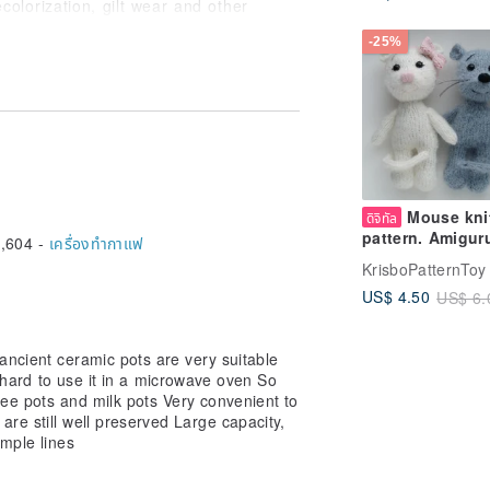
colorization, gilt wear and other
ls such as de-golding, please be sure
-25%
equest other photos (this platform can
t such traces of years are not
eturned.
 at least more than 20 years old, there
from Britain, the United States,
o months to travel across the ocean to
ucts.
Mouse kni
ดิจิทัล
scription in detail before purchasing.
pattern. Amigur
,604 -
เครื่องทำกาแฟ
e sure to carefully consider whether
knit tutorial. An
KrisboPatternToy
nd-hand old things in your body, mind,
PDF + VIDEO
US$ 4.50
US$ 6.
o not affect the use or small damages
explained, and a photo reference will be
ancient ceramic pots are very suitable
refore, after the sale, it cannot be due
’s hard to use it in a microwave oven So
ems that are not damaged due to the
ffee pots and milk pots Very convenient to
s, etc., apply for exchange, return,
re still well preserved Large capacity,
imple lines
 damaged due to force majeure, which