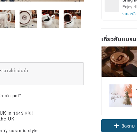
Enjoy di
รายละเอี
เกี่ยวกับแบรน
หาอาจไม่แม่นยำ
ramic pot"
 UK in 1949🇬🇧
 the UK
ติดตาม
untry ceramic style