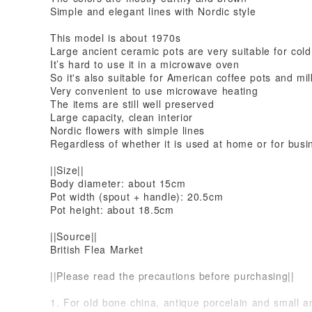
Simple and elegant lines with Nordic style
This model is about 1970s
Large ancient ceramic pots are very suitable for cold
It’s hard to use it in a microwave oven
So it's also suitable for American coffee pots and mil
Very convenient to use microwave heating
The items are still well preserved
Large capacity, clean interior
Nordic flowers with simple lines
Regardless of whether it is used at home or for busin
||Size||
Body diameter: about 15cm
Pot width (spout + handle): 20.5cm
Pot height: about 18.5cm
||Source||
British Flea Market
||Please read the precautions before purchasing||
1. For old bone china, antique porcelain and small 