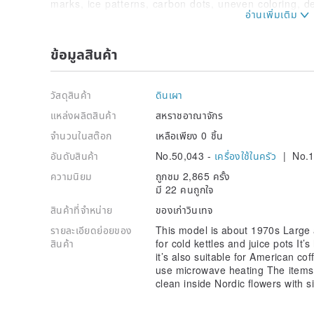
marks, ice patterns, carbon dots, uneven coloring, de
issues. If you are particularly concerned about detai
to read the photos carefully. , Or private messages r
only upload up to 9 photos), those who cannot accep
ข้อมูลสินค้า
recommended to buy old porcelain, sold can not be r
2. The small antiques in this design hall are all old,
วัสดุสินค้า
ดินเผา
must be signs of use! And most of the products come 
France, Germany, Australia, and Belgium. It takes tw
แหล่งผลิตสินค้า
สหราชอาณาจักร
Taiwan. Please do not treat them as brand new prod
จำนวนในสต๊อก
เหลือเพียง 0 ชิ้น
3. Please refer to the photo presentation, size and de
อันดับสินค้า
No.50,043 -
เครื่องใช้ในครัว
| No.1
If necessary, please contact us for further details. B
ความนิยม
ถูกชม 2,865 ครั้ง
you have fully accepted the historical traces of seco
มี 22 คนถูกใจ
and soul.
สินค้าที่จำหน่าย
ของเก่าวินเทจ
4. If small antiques have small missing parts that d
that are very difficult to see, they will be specially 
รายละเอียดย่อยของ
This model is about 1970s Large 
provided, and they will be reflected in the price. The
สินค้า
for cold kettles and juice pots It
to price, color difference, scratches, etc. For probl
it’s also suitable for American co
transportation process, such as stains, various defect
use microwave heating The items a
and refund.
clean inside Nordic flowers with s
5. If the "transportation process" of the product is