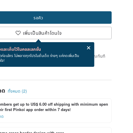
รอคิว
เพิ่มเป็นสินค้าโดนใจ
่ง eCard ฟรีเมื่อซื้อสินค้า!
eCard คืออะไร?
และเก็บไว้ในคอลเลกชั่น
ดแล้ว แต่คุณสามารถกดปุ่ม "รอคิว" และเราจะแจ้งเตือนคุณทันที
ดก่อนใคร ไม่พลาดทุกโปรโมชั่นเด็ด ง่ายๆ แค่กดเพิ่มเป็น
นใจ!
าย
ลด
ทั้งหมด (2)
bers get up to US$ 6.00 off shipping with minimum spen
ir first Pinkoi app order within 7 days!
ยด
ome cross-border design with ease