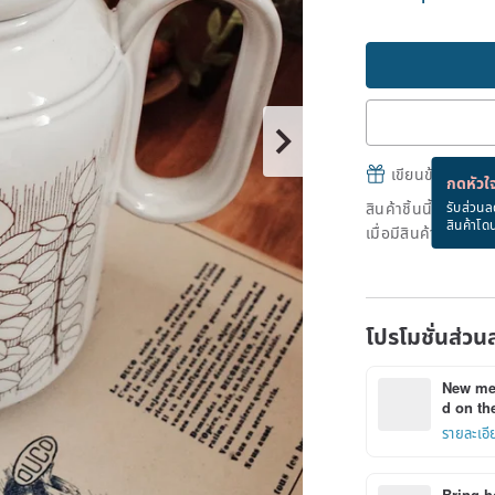
เขียนข้อความและส
กดหัวใจ
สินค้าชิ้นนี้ขายหม
รับส่วนล
สินค้าโด
เมื่อมีสินค้าพร้อมข
โปรโมชั่นส่วน
New mem
d on the
รายละเอี
Bring h