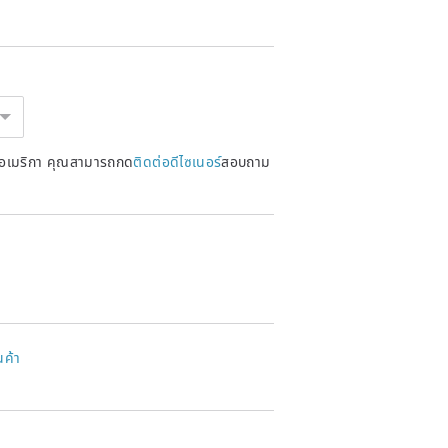
ed product and the published product
a refund can be made.
หรัฐอเมริกา คุณสามารถกด
ติดต่อดีไซเนอร์
สอบถาม
นค้า