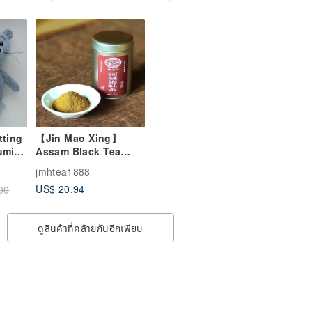
tting
【Jin Mao Xing】
Assam Black Tea
umi
Powder||| Dessert.
imal.
jmhtea1888
Baking. Special for
US$ 20.94
00
tea. Pure natural. No
additives
ดูสินค้าที่คล้ายกันอีกเพียบ