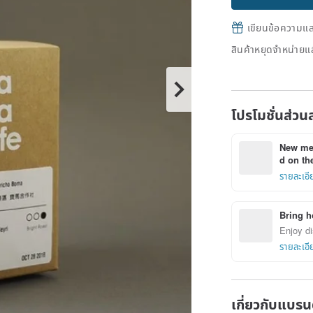
เขียนข้อความและส
สินค้าหยุดจำหน่ายแล
โปรโมชั่นส่วน
New mem
d on the
รายละเอี
Bring h
Enjoy di
รายละเอี
เกี่ยวกับแบรน