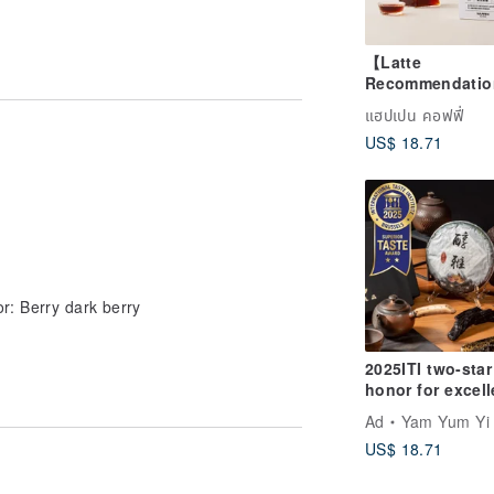
【Latte
Recommendati
Black Wild Don
แฮปเปน คอฟฟี่
Blend - Sweet &
US$ 18.71
Balanced | 8 P
r: Berry dark berry
2025ITI two-star
honor for excell
flavor-Fuyun Yi
Ad
Yam Yum Yi 
[2017 Mellow Pu
US$ 18.71
Ripe Tea]