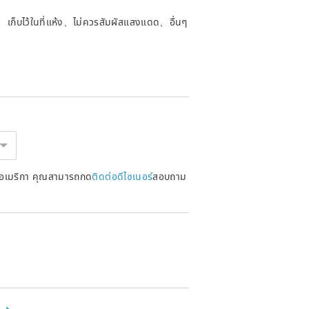
ัด、เก็บไว้ในที่แห้ง、ไม่ควรสัมผัสแสงแดด、อื่นๆ
หรัฐอเมริกา คุณสามารถกด
ติดต่อดีไซเนอร์
สอบถาม