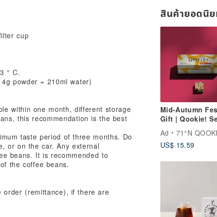
สินค้ายอดนิ
ilter cup
3 ° C.
(14g powder = 210ml water)
le within one month, different storage
Mid-Autumn Fes
eans, this recommendation is the best
Gift | Qookie! S
Series | Tiramis
Ad
71°N QOOKIE M
mum taste period of three months. Do
Handmade Cook
US$ 15.59
, or on the car. Any external
(10 pcs, include
offee beans. It is recommended to
bag)
of the coffee beans.
 order (remittance), if there are