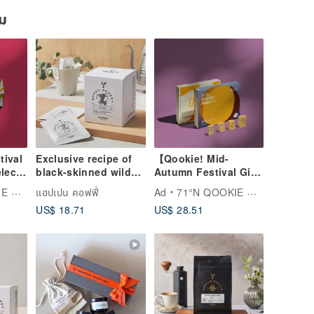
ยม
tival
Exclusive recipe of
【Qookie! Mid-
elect
black-skinned wild
Autumn Festival Gift
u
ass | Medium roast |
Box】Full Heart &
ADE
แฮปเปน คอฟฟี่
Ad
71°N QOOKIE MADE
ies
10 hanging ears in a
Scallion - 18
US$ 18.71
US$ 28.51
s gift
box
Handmade Cookies
(Includes Gift Bag)
(Souvenir)