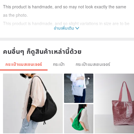
This product is handmade, and so may not look exactly the same
as the photo.
This product is handmade, and so slight variations in size are to be
อ่านเพิ่มเติม
expected.
This is a customized product, which requires 5 – 7 working days
with holidays excluded.
คนอื่นๆ ก็ดูสินค้าเหล่านี้ด้วย
This product will be shipped by regular air parcel.
กระเป๋าแมสเซนเจอร์
กระเป๋า
กระเป๋าแมสเซนเจอร์
The shipping time depends on the logistics companies. Therefore,
an exact date cannot be given.
Please allow for some variation in color between different devices
and screens. Actual colors may vary.
We do not accept returns/exchanges for customized products.
If you have any questions, please send us a Pinkoi message.