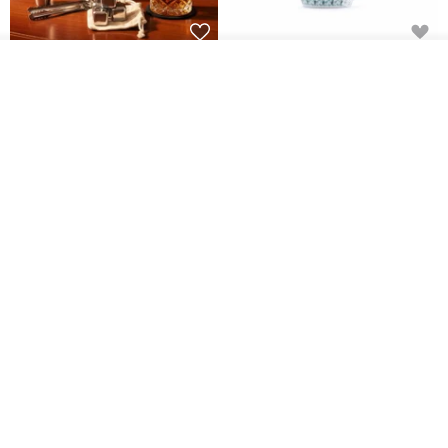
304 Stainless Steel Whiskey
Polish Pottery Gift Box Set -
ผลิตตามใบสั่งซื้อ
Flask Gift Set - Customizable
Mug - 300ml - 11cm Height -
ถูกใจ
View Shop
Engraving - Father's Day Gift
Fern Pattern
FREED
dearpo-co
1,924฿
1,719฿
1,809฿
[Mùchūn Life] 240ml Shāmù
Mug - Little Snow
Tianmu Glaze Round Teapot
by Master Ye Minxiang
NATURE GLAZE สตูดิโอเซรามิก
goodday-ankeng