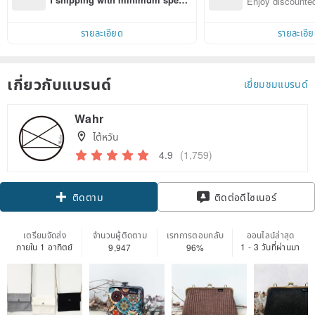
Enjoy discounted
d on their first Pinkoi app order 
ct cross-border 
within 7 days!
รายละเอียด
รายละเอี
เกี่ยวกับแบรนด์
เยี่ยมชมแบรนด์
Wahr
ไต้หวัน
4.9
(1,759)
ติดตาม
ติดต่อดีไซเนอร์
เตรียมจัดส่ง
จำนวนผู้ติดตาม
เรทการตอบกลับ
ออนไลน์ล่าสุด
ภายใน 1 อาทิตย์
1 - 3 วันที่ผ่านมา
9,947
96%