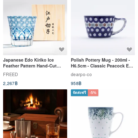
Japanese Edo Kiriko Ice
Polish Pottery Mug - 200ml -
Feather Pattern Hand-Cut
H6.5cm - Classic Peacock Eye
Whisky Glass - Blue Engraved
& Dragonfly
FREED
dearpo-co
Gift for Dad
2,267฿
958฿
จัดส่งฟรี
-5%