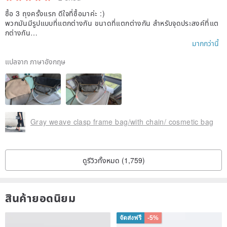
ซื้อ 3 ถุงครั้งแรก ดีใจที่ซื้อมาค่ะ :)
พวกมันมีรูปแบบที่แตกต่างกัน ขนาดที่แตกต่างกัน สำหรับจุดประสงค์ที่แต
กต่างกัน
มากกว่านี้
กระเป๋าสีเทาใบนี้ดูเท่และมีสไตล์มาก ฉันชอบมันมาก ฉันใช้มันเวลาไปทำงาน
และเดินทาง มีเพียงสายสะพายที่หนักนิดหน่อยเท่านั้น ฉันจึงเปลี่ยนเป็นสาย
แปลจาก ภาษาอังกฤษ
สะพายส่วนตัวสำหรับมือถือ ซึ่งเข้ากันได้อย่างลงตัว!
Gray weave clasp frame bag/with chain/ cosmetic bag
ดูรีวิวทั้งหมด (1,759)
สินค้ายอดนิยม
จัดส่งฟรี
-5%