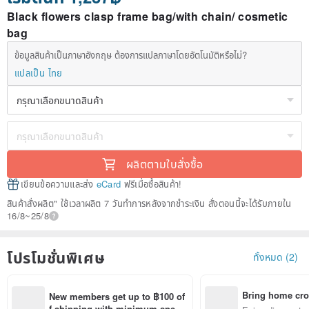
Black flowers clasp frame bag/with chain/ cosmetic
bag
ข้อมูลสินค้าเป็นภาษาอังกฤษ ต้องการแปลภาษาโดยอัตโนมัติหรือไม่?
แปลเป็น ไทย
ผลิตตามใบสั่งซื้อ
เขียนข้อความและส่ง
eCard
ฟรีเมื่อซื้อสินค้า!
สินค้าสั่งผลิต" ใช้เวลาผลิต 7 วันทำการหลังจากชำระเงิน สั่งตอนนี้จะได้รับภายใน
16/8~25/8
โปรโมชั่นพิเศษ
ทั้งหมด (2)
Bring home cro
New members get up to ฿100 of
n with ease
f shipping with minimum spen