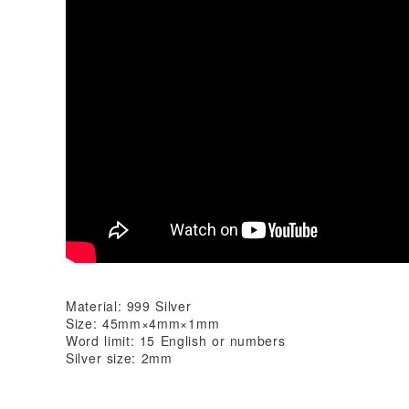
Material: 999 Silver
Size: 45mm×4mm×1mm
Word limit: 15 English or numbers
Silver size: 2mm