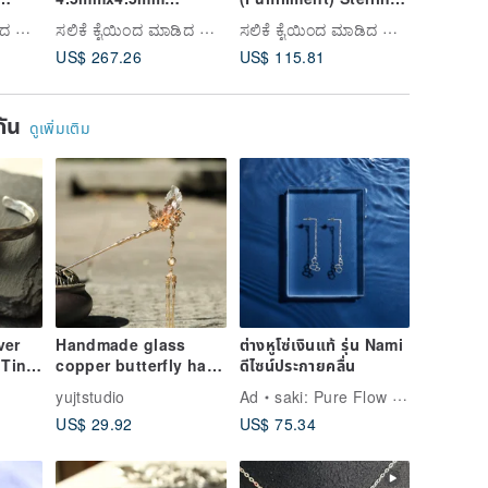
celet
Sterling Silver
Silver Bracelet/Anklet
Custom
ಸಲಿಕೆ ಕೈಯಿಂದ ಮಾಡಿದ ಬೆಳ್ಳಿ ಆಭರಣ
ಸಲಿಕೆ ಕೈಯಿಂದ ಮಾಡಿದ ಬೆಳ್ಳಿ ಆಭರಣ
ಸಲಿಕೆ ಕೈಯಿಂದ ಮಾಡಿದ ಬೆಳ್ಳಿ ಆಭರಣ
Bracelet - Irregular
for Newborns,
Engravi
US$ 267.26
US$ 115.81
US$ 88.
Twist, Substantial
Customizable Name,
Feel, Personalized
S100, Thicker Chain
with Name
Style
ยกัน
ดูเพิ่มเติม
ver
Handmade glass
ต่างหูโซ่เงินแท้ รุ่น Nami
 Tin
copper butterfly hair
ดีไซน์ประกายคลื่น
e
stick hair pin hair
yujtstudio
Ad
saki: Pure Flow Jewelry
pan
accessoried
US$ 29.92
US$ 75.34