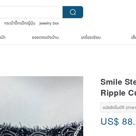
D
กระเป๋าปิ๊กแป๊กญี่ปุ่น
jewelry box
เป๋า
ของตกแต่งบ้าน
เครื่องเขียน
เสื
Smile St
Ripple C
แปลอัตโนมัติ (ภาษาเ
US$
88