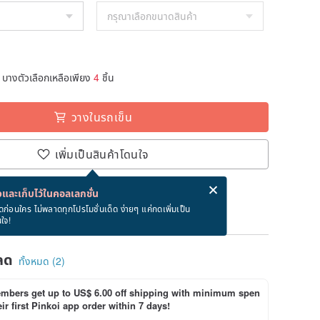
บางตัวเลือกเหลือเพียง
4
ชิ้น
วางในรถเข็น
เพิ่มเป็นสินค้าโดนใจ
่ง eCard ฟรีเมื่อซื้อสินค้า!
eCard คืออะไร?
และเก็บไว้ในคอลเลกชั่น
ภายใน 8/19~8/26
ดก่อนใคร ไม่พลาดทุกโปรโมชั่นเด็ด ง่ายๆ แค่กดเพิ่มเป็น
นใจ!
ลด
ทั้งหมด (2)
bers get up to US$ 6.00 off shipping with minimum spen
ir first Pinkoi app order within 7 days!