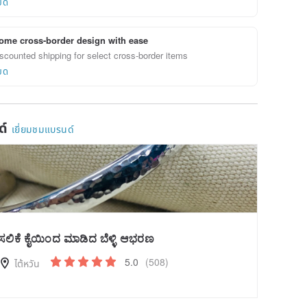
ยด
ome cross-border design with ease
scounted shipping for select cross-border items
ยด
ด์
เยี่ยมชมแบรนด์
ಸಲಿಕೆ ಕೈಯಿಂದ ಮಾಡಿದ ಬೆಳ್ಳಿ ಆಭರಣ
5.0
(508)
ไต้หวัน