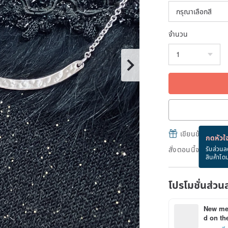
จำนวน
เขียนข้อความและส
กดหัวใจ
สั่งตอนนี้จะได้รับ
รับส่วนล
สินค้าโด
โปรโมชั่นส่วน
New mem
d on the