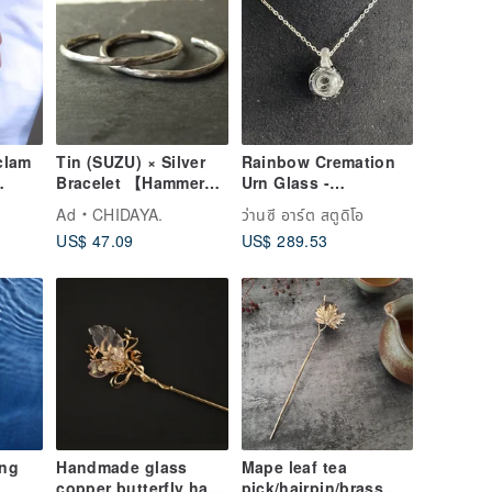
clam
Tin (SUZU) × Silver
Rainbow Cremation
Bracelet 【Hammered
Urn Glass -
925
Tin Bangle】 Bangle
Customization
Ad
CHIDAYA.
ว่านซี อาร์ต สตูดิโอ
Silver Metal Japan
US$ 47.09
US$ 289.53
ing
Handmade glass
Mape leaf tea
copper butterfly hair
pick/hairpin/brass