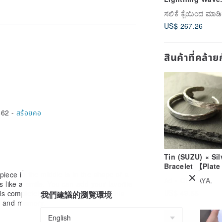
Pattern Cuff Bra
- Customizable
US$ 267.26
สินค้าที่คล้า
862 -
สร้อยคอ
Tin (SUZU) × Sil
Bracelet 【Plate
r piece in the middle is in the shape of a
Bangle】 Bangl
Ad
CHIDAYA.
s like a smile. You can add your favorite
Silver Metal Ja
US$ 49.66
is completely tailor-made, making this
我們建議的瀏覽環境
e and memory.