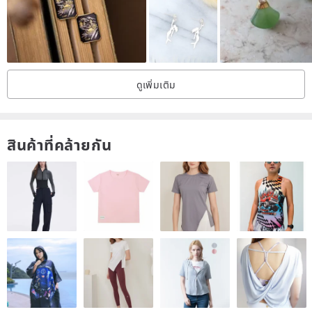
natural beauty. We strive to photograph the items to accurately
represent their appearance, but the color of the stones may vary
depending on your smartphone or computer screen. Please
consider this when making your purchase. ■ To Our Valued
Customers Considering a Purchase *All purchases include
complimentary gift wrapping with a backing card and a product
ดูเพิ่มเติม
warranty. We also offer gift wrapping for presents. If you would like
paid gift wrapping, please purchase your preferred option along
with your order. https://pinkoi.com/product/iym4emMM
https://pinkoi.com/product/8c56vCX5
https://pinkoi.com/product/FJ7DRRzs
สินค้าที่คล้ายกัน