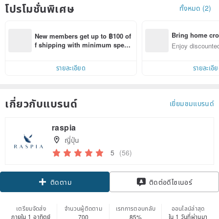
โปรโมชั่นพิเศษ
ทั้งหมด (2)
Bring home cro
New members get up to ฿100 of
n with ease
f shipping with minimum spen
Enjoy discounted
d on their first Pinkoi app order 
ct cross-border 
within 7 days!
รายละเอียด
รายละเอี
เกี่ยวกับแบรนด์
เยี่ยมชมแบรนด์
raspia
ญี่ปุ่น
5
(56)
ติดตาม
ติดต่อดีไซเนอร์
เตรียมจัดส่ง
จำนวนผู้ติดตาม
เรทการตอบกลับ
ออนไลน์ล่าสุด
ภายใน 1 อาทิตย์
ใน 1 วันที่ผ่านมา
700
85%