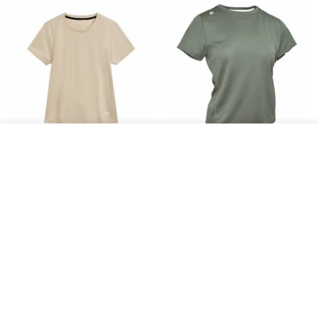
วางในรถเข็น
Women's Coffee Yarn Short
Women's Little Logo Short
ถูกใจ
View Shop
Sleeve T-Shirt With Small
Sleeve T-Shirt
Logo Description – Coffee y
blueplace
blueplace
615฿
615฿
-25%