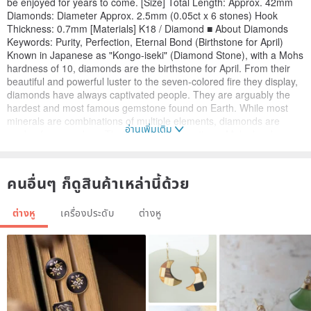
be enjoyed for years to come. [Size] Total Length: Approx. 42mm
Diamonds: Diameter Approx. 2.5mm (0.05ct x 6 stones) Hook
Thickness: 0.7mm [Materials] K18 / Diamond ■ About Diamonds
Keywords: Purity, Perfection, Eternal Bond (Birthstone for April)
Known in Japanese as "Kongo-iseki" (Diamond Stone), with a Mohs
hardness of 10, diamonds are the birthstone for April. From their
beautiful and powerful luster to the seven-colored fire they display,
diamonds have always captivated people. They are arguably the
hardest and most famous gemstone found on Earth. While most
minerals are combinations of multiple elements, diamonds are
อ่านเพิ่มเติม
made of pure carbon. Their hardness, boasting a Mohs hardness
of 10, and their stable structure, being made of pure carbon, have
led them to be considered an indestructible gem since ancient
times. Consequently, gifting a diamond carries the meaning of
คนอื่นๆ ก็ดูสินค้าเหล่านี้ด้วย
bestowing an eternal bond. They are considered a symbol of
everlasting love, which is why many choose them for engagement
ต่างหู
เครื่องประดับ
ต่างหู
rings. The colorless transparency of diamonds can also symbolize
purity. Furthermore, in some countries, there is a custom of gifting
diamonds to commemorate the 60th wedding anniversary. This is
known as a "Diamond Wedding," symbolizing a couple with a bond
as strong as the diamond, the hardest known substance in the
world. *As these are natural stones, they may contain internal
inclusions (cracks or inclusions) or have slight variations in shape.
While we select stones carefully, we hope you will appreciate their