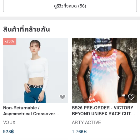
ดูรีวิวทั้งหมด (56)
สินค้าที่คล้ายกัน
-25%
Non-Returnable /
SS26 PRE-ORDER - VICTORY
Asymmetrical Crossover
BEYOND UNISEX RACE CUT
Cropped Sweat-Wicking Top
TANK
VOUX
ARTY:ACTIVE
(Women's) - Perpetual Day
928฿
1,766฿
White