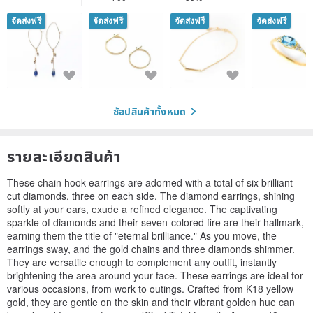
จัดส่งฟรี
จัดส่งฟรี
จัดส่งฟรี
จัดส่งฟรี
ช้อปสินค้าทั้งหมด
รายละเอียดสินค้า
These chain hook earrings are adorned with a total of six brilliant-
cut diamonds, three on each side. The diamond earrings, shining
softly at your ears, exude a refined elegance. The captivating
sparkle of diamonds and their seven-colored fire are their hallmark,
earning them the title of "eternal brilliance." As you move, the
earrings sway, and the gold chains and three diamonds shimmer.
They are versatile enough to complement any outfit, instantly
brightening the area around your face. These earrings are ideal for
various occasions, from work to outings. Crafted from K18 yellow
gold, they are gentle on the skin and their vibrant golden hue can