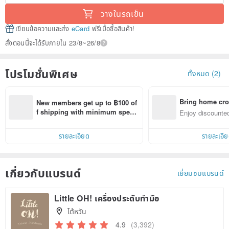
วางในรถเข็น
เขียนข้อความและส่ง
eCard
ฟรีเมื่อซื้อสินค้า!
สั่งตอนนี้จะได้รับภายใน 23/8~26/8
โปรโมชั่นพิเศษ
ทั้งหมด (2)
Bring home cro
New members get up to ฿100 of
n with ease
f shipping with minimum spen
Enjoy discounted
d on their first Pinkoi app order 
ct cross-border 
within 7 days!
รายละเอียด
รายละเอี
เกี่ยวกับแบรนด์
เยี่ยมชมแบรนด์
Little OH! เครื่องประดับทำมือ
ไต้หวัน
4.9
(3,392)