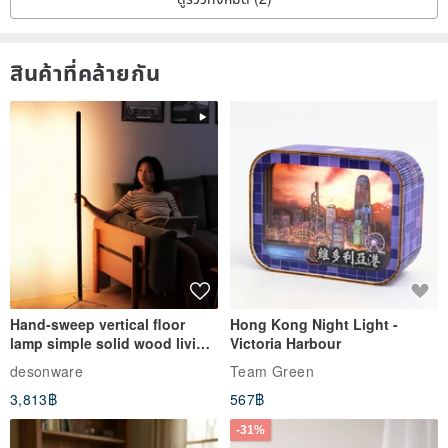
สินค้าที่คล้ายกัน
Hand-sweep vertical floor
Hong Kong Night Light -
lamp simple solid wood living
Victoria Harbour
room sofa bedroom
desonware
Team Green
atmosphere lamp three-color
3,813฿
567฿
stepless dimming study lamp
-31%