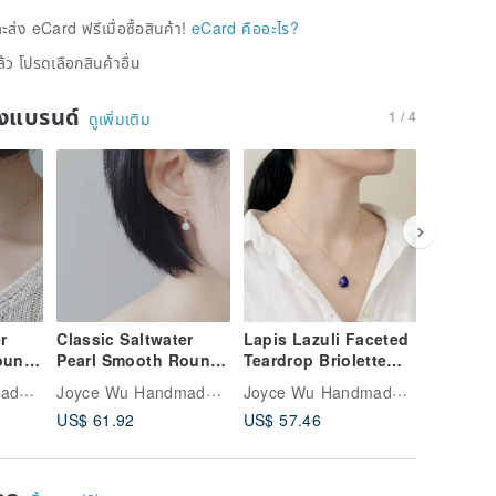
่ง eCard ฟรีเมื่อซื้อสินค้า!
eCard คืออะไร?
้ว โปรดเลือกสินค้าอื่น
ของแบรนด์
1 / 4
ดูเพิ่มเติม
r
Classic Saltwater
Lapis Lazuli Faceted
Lapis La
ound
Pearl Smooth Round
Teardrop Briolette
Teardrop
e
6 mm 14Kgf Drop
Dainty 14Kgf
14Kgf D
Joyce Wu Handmade Jewelry
Joyce Wu Handmade Jewelry
Joyce Wu Handmade Jewelry
Earrings | Hook or
Necklace
Earrings
US$ 61.92
US$ 57.46
US$ 66.
Clip-on