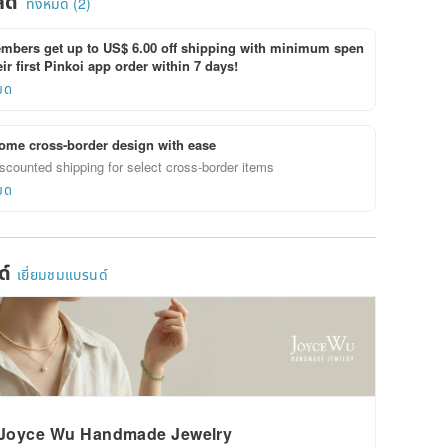
ลด
ทั้งหมด (2)
bers get up to US$ 6.00 off shipping with minimum spen
ir first Pinkoi app order within 7 days!
ยด
ome cross-border design with ease
scounted shipping for select cross-border items
ยด
ด์
เยี่ยมชมแบรนด์
Joyce Wu Handmade Jewelry