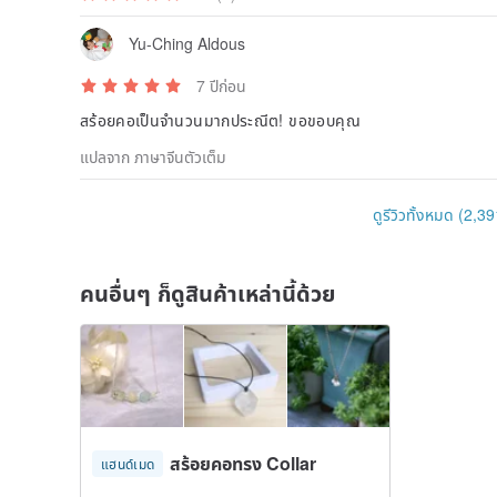
Yu-Ching Aldous
7 ปีก่อน
สร้อยคอเป็นจำนวนมากประณีต! ขอขอบคุณ
แปลจาก ภาษาจีนตัวเต็ม
ดูรีวิวทั้งหมด (2,39
คนอื่นๆ ก็ดูสินค้าเหล่านี้ด้วย
【Gold Purity】
The purity of gold is measured in karats. Pure gold m
สร้อยคอทรง Collar
แฮนด์เมด
this state to be used effectively in jewelry. So it is a
copper, etc. to increase its strength and durabilit