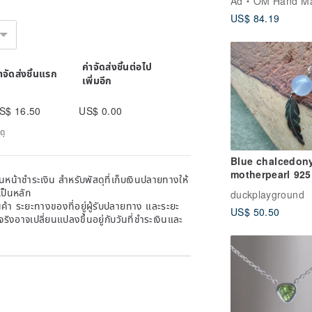
Ad
OM Hand M
printing plant d
US$ 84.19
scarf wood dye
cotton silk scarf
Nordic flower lo
ค่าจัดส่งชิ้นต่อไป
่าจัดส่งชิ้นแรก
เพิ่มอีก
S$ 16.50
US$ 0.00
ดุ
Blue chalcedony
motherpearl 925
หน้าชำระเงิน สำหรับพัสดุที่เก็บเงินปลายทางให้
silver necklace
เป็นหลัก
duckplayground
้า ระยะทางของที่อยู่ผู้รับปลายทาง และระยะ
US$ 50.50
าจริงอาจเปลี่ยนแปลงขึ้นอยู่กับวันที่ชำระเงินและ