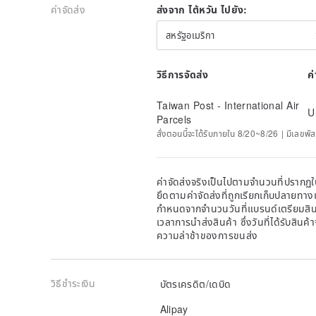
ค่าจัดส่ง
ส่งจาก ไต้หวัน ไปยัง:
สหรัฐอเมริกา
วิธีการจัดส่ง
ค
Taiwan Post - International Air
U
Parcels
สั่งตอนนี้จะได้รับภายใน 8/20~8/26 | มีเลขพัส
ค่าจัดส่งจริงเป็นไปตามจำนวนที่ปรากฏใน
ยึดตามค่าจัดส่งที่ถูกเรียกเก็บปลายทาง
กำหนดจากจำนวนวันที่แบรนด์เตรียมสินค
เวลาการนำส่งสินค้า ซึ่งวันที่ได้รับสินค้
ความล่าช้าของการขนส่ง
วิธีชำระเงิน
บัตรเครดิต/เดบิด
Alipay