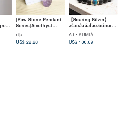
|Raw Stone Pendant
【Soaring Silver】
green
Series|Amethyst
สร้อยข้อมือโอบซิเดียนเงิน
(Necklace x Clavicle
ขับไล่พลังงานชั่วร้าย
y
riju
Ad
KUMIÀ
Chain x Leather Cord
US$ 22.28
US$ 100.89
x Handmade)