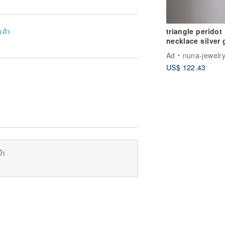
triangle peridot
นค้า
necklace silver 
天然石
Ad
nuna-jewelr
US$ 122.43
ยำ