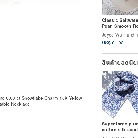
Classic Saltwate
Pearl Smooth R
14Kgf Handmad
Dainty Necklace
US$ 61.92
สินค้ายอดนิ
ond 0.03 ct Snowflake Charm 10K Yellow
stable Necklace
Super large pur
cotton silk scar
handmade wood