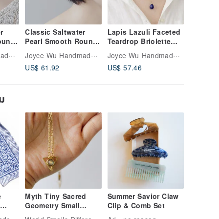
r
Classic Saltwater
Lapis Lazuli Faceted
Lapis La
ound
Pearl Smooth Round
Teardrop Briolette
Teardrop
e
6 mm 14Kgf Drop
Dainty 14Kgf
14Kgf D
Joyce Wu Handmade Jewelry
Joyce Wu Handmade Jewelry
Joyce Wu Handmade Jewelry
Earrings | Hook or
Necklace
Earrings
US$ 61.92
US$ 57.46
US$ 66.
Clip-on
ยม
e
Myth Tiny Sacred
Summer Savior Claw
f
Geometry Small
Clip & Comb Set
cut
Triangle Labradorite
World Smells Different AfterItRains