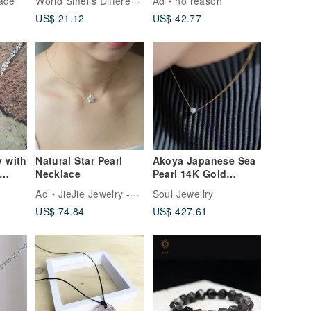
ade
Ad
no reason
yeing
Clavicle Chain
US$ 21.12
US$ 42.77
d
Natural Stone Crystal
-
Necklace
tus
 with
Natural Star Pearl
Akoya Japanese Sea
Necklace
Pearl 14K Gold
Clavicle Necklace /
Ad
JieJie Jewelry -handmade jewelry
Soul Jewellry
Pearl Necklace
US$ 74.84
US$ 427.61