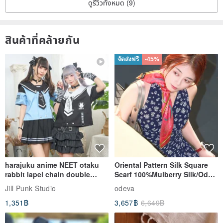
ดูรีวิวทั้งหมด (9)
สินค้าที่คล้ายกัน
จัดส่งฟรี
-45%
harajuku anime NEET otaku
Oriental Pattern Silk Square
rabbit lapel chain double
Scarf 100%Mulberry Silk/Ode
breasted sailor top JJ2540
to the Yi Tribe–Courage
Jill Punk Studio
odeva
1,351฿
3,657฿
6,649฿