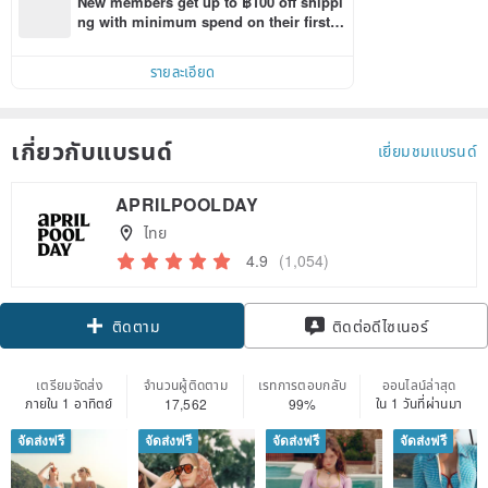
New members get up to ฿100 off shippi
ng with minimum spend on their first P
inkoi app order within 7 days!
รายละเอียด
เกี่ยวกับแบรนด์
เยี่ยมชมแบรนด์
APRILPOOLDAY
ไทย
4.9
(1,054)
Claim coupon
ติดต่อดีไซเนอร์
ติดตาม
เตรียมจัดส่ง
จำนวนผู้ติดตาม
เรทการตอบกลับ
ออนไลน์ล่าสุด
ภายใน 1 อาทิตย์
ใน 1 วันที่ผ่านมา
17,562
99%
จัดส่งฟรี
จัดส่งฟรี
จัดส่งฟรี
จัดส่งฟรี