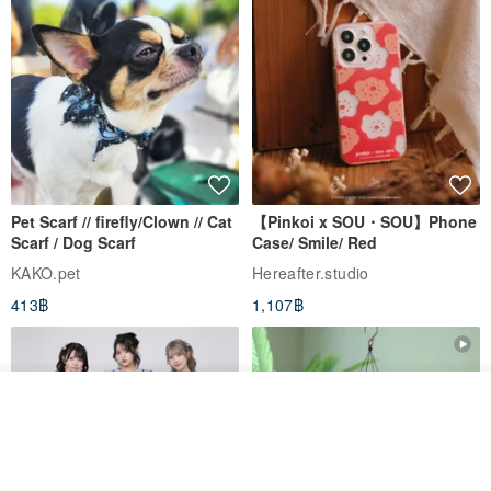
Pet Scarf // firefly/Clown // Cat
【Pinkoi x SOU・SOU】Phone
Scarf / Dog Scarf
Case/ Smile/ Red
KAKO.pet
Hereafter.studio
413฿
1,107฿
รอคิว
ถูกใจ
View Shop