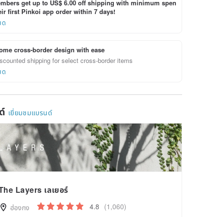
bers get up to US$ 6.00 off shipping with minimum spen
ir first Pinkoi app order within 7 days!
ยด
ome cross-border design with ease
scounted shipping for select cross-border items
ยด
ด์
เยี่ยมชมแบรนด์
The Layers เลเยอร์
4.8
(1,060)
ฮ่องกง