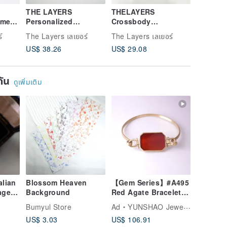
THE LAYERS
THELAYERS
ตัวอักษร
ame
Personalized
Crossbody
แหวนคู่ก
rling
Engraved Minimal
Adjustable Rope
แต่งเรียบ
์
The Layers เลเยอร์
The Layers เลเยอร์
The Laye
Bangle
Ring 18K Rose Gold
Rose Gold Sliver
US$ 38.26
US$ 29.08
US$ 38.
Necklace
Phone Case 5mm
Strap
ยกัน
ดูเพิ่มเติม
alian
Blossom Heaven
【Gem Series】#A495
age
Background
Red Agate Bracelet /
 Ring
Brass / Handmade
Bumyul Store
Ad
YUNSHAO Jewelry
r with
Jewelry
US$ 3.03
US$ 106.91
ng -