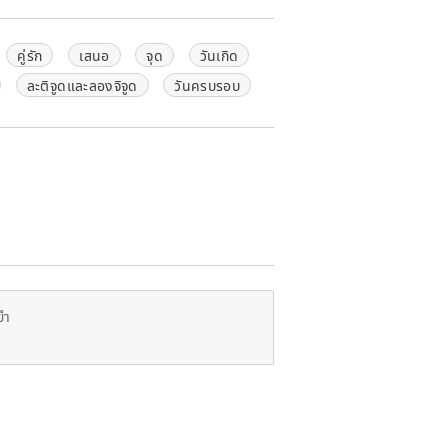
คู่รัก
เสนอ
จุด
วันเกิด
ละติจูดและลองจิจูด
วันครบรอบ
ยำ