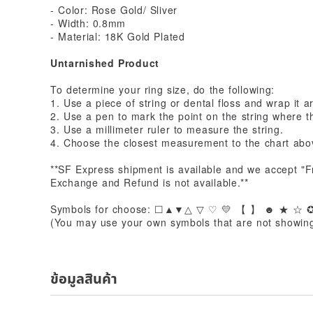
- Color: Rose Gold/ Sliver
- Width: 0.8mm
- Material: 18K Gold Plated
Untarnished Product
To determine your ring size, do the following:
1. Use a piece of string or dental floss and wrap it a
2. Use a pen to mark the point on the string where 
3. Use a millimeter ruler to measure the string.
4. Choose the closest measurement to the chart above
**SF Express shipment is available and we accept "Fr
Exchange and Refund is not available.**
Symbols for choose: ☐▲▼△ ▽ ♡ 💛 【 】 ☻ ★ ☆ 
(You may use your own symbols that are not showin
ข้อมูลสินค้า