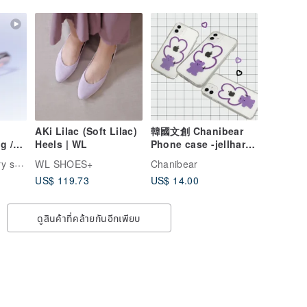
AKi Lilac (Soft Lilac)
韓國文創 Chanibear
g /
Heels | WL
Phone case -jellhard,
nd /
Purple Heart 舒适的使
element 47 jewelry studio
WL SHOES+
Chanibear
用和保护
US$ 119.73
US$ 14.00
)
ดูสินค้าที่คล้ายกันอีกเพียบ