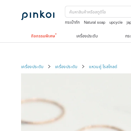
กระเป๋าถัก
Natural soap
upcycle
ja
กระเป๋าปิ๊กแป๊กญี่ปุ่น
สร้อยไข่มุก14k
ชาผ
กิจกรรมพิเศษ
เครื่องประดับ
กระ
เครื่องประดับ
เครื่องประดับ
แหวนคู่
โรสโกลด์