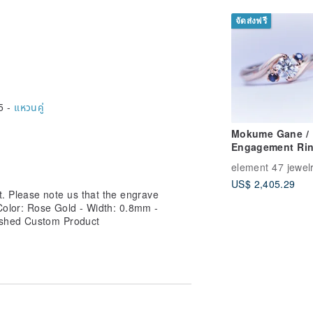
Understated
Elegance
จัดส่งฟรี
5 -
แหวนคู่
Mokume Gane /
Engagement Rin
Wedding (Diamo
Sapphire / Gold)
US$ 2,405.29
(Price excludes
 Please note us that the engrave
center diamond
 Color: Rose Gold - Width: 0.8mm -
nished Custom Product