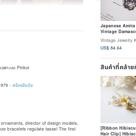
Japanese Amita
Vintage Damasc
Brooch with 24
Vintage Jewelry 
Gold/Sterling Si
US$ 84.64
Inlay, featuring
Mount Fuji, Fan
Cherry Blossom
สินค้าที่คล้า
ายเฉพาะบน Pinkoi
,979 -
สร้อยข้อมือ
t ornaments, director of design models,
[Ribbon Hibiscu
nze bracelets regulate tassel The first
Hair Clip] Hibis