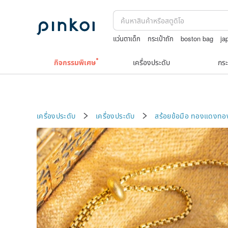
แว่นตาเด็ก
กระเป๋าถัก
boston bag
ja
TEAK WOOD
washi tape
Miffy
กิจกรรมพิเศษ
เครื่องประดับ
กระ
เครื่องประดับ
เครื่องประดับ
สร้อยข้อมือ
ทองแดงทอง