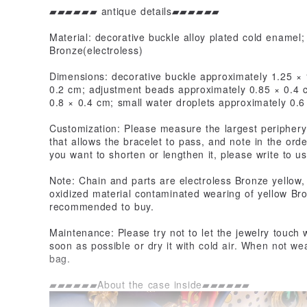
▰▰▰▰▰▰ antique details▰▰▰▰▰▰
Material: decorative buckle alloy plated cold enamel;
Bronze(electroless)
Dimensions: decorative buckle approximately 1.25 × 
0.2 cm; adjustment beads approximately 0.85 × 0.4 c
0.8 × 0.4 cm; small water droplets approximately 0.6
Customization: Please measure the largest periphery 
that allows the bracelet to pass, and note in the orde
you want to shorten or lengthen it, please write to 
Note: Chain and parts are electroless Bronze yellow, 
oxidized material contaminated wearing of yellow Bro
recommended to buy.
Maintenance: Please try not to let the jewelry touch wa
soon as possible or dry it with cold air. When not wear
bag.
▰▰▰▰▰▰About the case inside▰▰▰▰▰▰