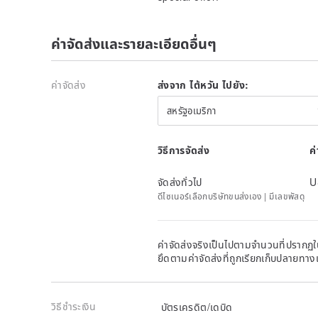
ค่าจัดส่งและรายละเอียดอื่นๆ
ค่าจัดส่ง
ส่งจาก ไต้หวัน ไปยัง:
สหรัฐอเมริกา
✧𝐈✧The director personally selects jewelry and old 
วิธีการจัดส่ง
ค
Britain, West, Germany, Italy, Japan and other place
จัดส่งทั่วไป
U
✧𝐈𝐈✧Ancient ornaments have gone through decades, 
ดีไซเนอร์เลือกบริษัทขนส่งเอง | มีเลขพัสดุ
they may not reach a new state.
Please communicate
purchasing.
✧𝐈𝐈𝐈✧ If the antique ornaments have flaws or traces 
ค่าจัดส่งจริงเป็นไปตามจำนวนที่ปรากฏใน
photos.
Please confirm carefully
before purchasing. 
ยึดตามค่าจัดส่งที่ถูกเรียกเก็บปลายทาง
✧𝐈𝐕✧The antiques have been roughly sorted before 
cleaning is done. If there are repairs or replacement 
วิธีชำระเงิน
บัตรเครดิต/เดบิด
details.