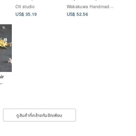
w
Hairpin Handmade
Valley. Handmade
Wakakuwa Handmade Acessory
Oli studio
er
Bronze Resin Hairpin
Hair
US$ 35.19
US$ 52.56
Accessory/Headwear/
Hair Clip
ir
 Clip
pper
Clip
ดูสินค้าที่คล้ายกันอีกเพียบ