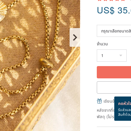
US$
35
จำนวน
เขียนข้อความและส
กดหัวใจ
หลังจากที่ชำระเงินถ
รับส่วนล
สินค้าโด
พัสดุ (ไม่รวมวันหยุ