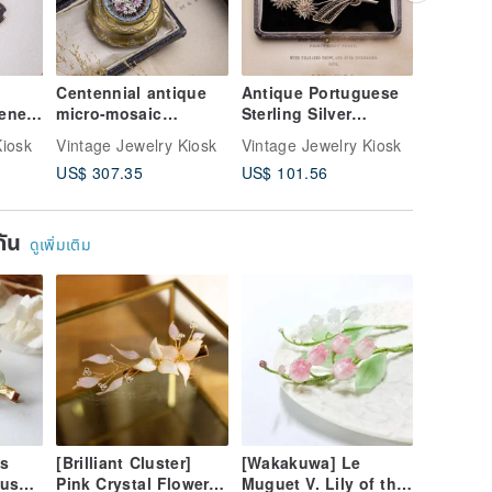
Centennial antique
Antique Portuguese
Taiwane
ene
micro-mosaic
Sterling Silver
Piece, 
K
traditional craft white
Handmade Filigree
Enamel 
Kiosk
Vintage Jewelry Kiosk
Vintage Jewelry Kiosk
Vintage 
lver
pink flower bush
Daisy Bouquet
Craft, B
US$ 307.35
US$ 101.56
US$ 62.
Bronze small
Brooch Pin
Flower H
, and
medicine box from
Accesso
s
Florence, Italy
Clip/Hai
ยกัน
Comb
ดูเพิ่มเติม
s
[Brilliant Cluster]
[Wakakuwa] Le
cus
Pink Crystal Flower
Muguet V. Lily of the