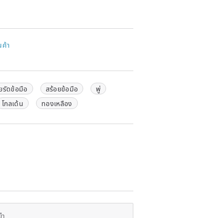
ith you as much as possible. If you
ase feel free to suggest.
ain color
, please email confirmed
นค้า
.
pping, you can get
discount
ยรัดข้อมือ
สร้อยข้อมือ
พู่
he antique case to receive the latest
โกลเด้น
ทองเหลือง
ervation service
, welcome to contact
sent in environmentally friendly and
ase contact us by email
(additional
ยำ