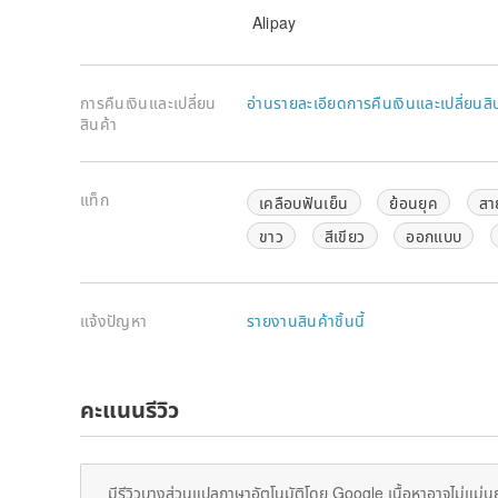
Alipay
✧𝐕✧The director will share the stories of antiques w
have any questions or corrections on the details, ple
✧𝐕𝐈✧ different devices screen display
there are cert
การคืนเงินและเปลี่ยน
อ่านรายละเอียดการคืนเงินและเปลี่ยนสิ
director will provide shopping assistance as possible
สินค้า
✧𝐕𝐈𝐈✧Follow you to get
full coupons
, and after sho
coupons
(please grasp).
แท็ก
เคลือบฟันเย็น
ย้อนยุค
สา
✧𝐕𝐈𝐈𝐈✧ Welcome to follow the Facebook and IG in t
ขาว
สีเขียว
ออกแบบ
news and see more antique stories.
✧𝐈𝐗✧The director provides
payment reservation res
us.
แจ้งปัญหา
รายงานสินค้าชิ้นนี้
✧𝐗✧If there is no prior communication, they will be 
safe packaging. For gift packaging requirements, ple
purchase required)
.
คะแนนรีวิว
มีรีวิวบางส่วนแปลภาษาอัตโนมัติโดย Google เนื้อหาอาจไม่แม่น