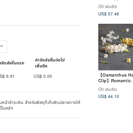
Apple Green Bo
Oli studio
Handmade Copp
US$ 57.46
Wire Resin Hair
Accessories
ค่าจัดส่งชิ้นต่อไป
pieces from the United States, Canada,
่าจัดส่งชิ้นแรก
เพิ่มอีก
s from the 1920s to 1990s.
【Osmanthus Ha
S$ 8.91
US$ 0.00
even if they are new inventory items,
Clip】Romantic
 in detail and consider
before
Osmanthus Hair
Oli studio
- Handmade Co
US$ 44.10
Wire Resin Hair
of use, they are faithfully shown in the
หน้าชำระเงิน สำหรับพัสดุที่เก็บเงินปลายทางให้
Accessory/Hair 
Welcome to inquire.
เป็นหลัก
they are sold, and no excessive
parts, they will be explained in the