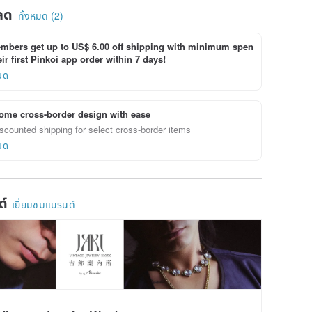
ลด
ทั้งหมด (2)
bers get up to US$ 6.00 off shipping with minimum spen
ir first Pinkoi app order within 7 days!
ยด
ome cross-border design with ease
scounted shipping for select cross-border items
ยด
ด์
เยี่ยมชมแบรนด์