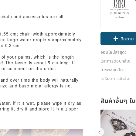
 chain and accessories are all
Claim cou
1.55 cm; chain width approximately
m; large water droplets approximately
ติดตาม
 × 0.3 cm
ออนไลน์ล่าสุด:
of your palms, which is the length
เรทการตอบกลับ:
r! The tassel is about 5 cm long. If
us or comment on the order.
การตอบกลับ:
เตรียมการจัดส่ง:
and over time the body will naturally
nze and base metal allergy is not
สินค้าอื่นๆ ใ
ter. If it is wet, please wipe it dry as
ing it, dry it and store it in a zipper