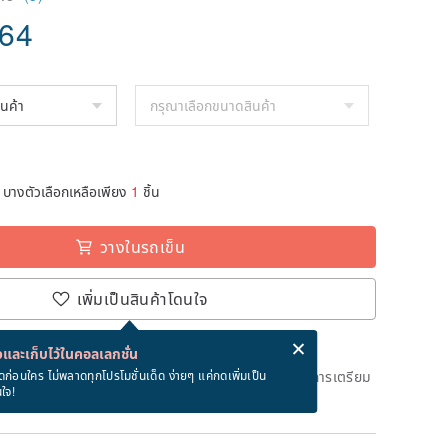
.64
บางตัวเลือกเหลือเพียง
1
ชิ้น
วางในรถเข็น
เพิ่มเป็นสินค้าโดนใจ
่ง eCard ฟรีเมื่อซื้อสินค้า!
eCard คืออะไร?
และเก็บไว้ในคอลเลกชั่น
ึงวันที่จะจัดส่งสินค้า จะใช้เวลาประมาณ 2 วันทางการในการเตรียม
ดก่อนใคร ไม่พลาดทุกโปรโมชั่นเด็ด ง่ายๆ แค่กดเพิ่มเป็น
นใจ!
ด)