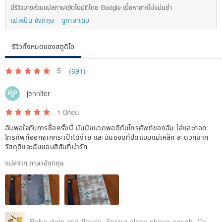
มีรีวิวบางส่วนแปลภาษาอัตโนมัติโดย Google เนื้อหาอาจไม่แม่นยำ
แปลเป็น อังกฤษ
ดูภาษาเดิม
รีวิวทั้งหมดของสตูดิโอ
5
(691)
jennifer
1 ปีก่อน
ฉันพอใจกับการซื้อครั้งนี้ มันมีขนาดพอดีกับโทรศัพท์ของฉัน ใส่และถอด
โทรศัพท์ออกจากกระเป๋าได้ง่าย และฉันชอบที่ปิดแบบแม่เหล็ก สะดวกมาก
วัสดุดีและฉันชอบสีสันที่น่ารัก
แปลจาก ภาษาอังกฤษ
Polka dots and florals. Spring-clasp phone pouch. Carry or hang, or use it solo. Fits passports and glasses too.