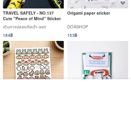
TRAVEL SAFELY - NO.137
Origami paper sticker
Cute "Peace of Mind" Sticker
เดินทางปลอดภัยเข้า-ออก
DOASHOP
184฿
153฿
ผลิตตามใบสั่งซื้อ
ถูกใจ
View Shop
สติกเกอร์ | เอลล่าโน๊ต
เซ็ตสติกเกอร์ MY THERAPIST
SAID THIS IS HEALTHY
SISIDEA
ease around
60฿
280฿