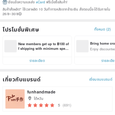
เขียนข้อความและส่ง
eCard
ฟรีเมื่อซื้อสินค้า!
สินค้าสั่งผลิต" ใช้เวลาผลิต 10 วันทำการหลังจากชำระเงิน สั่งตอนนี้จะได้รับภายใน
26/8~30/8
โปรโมชั่นพิเศษ
ทั้งหมด (2)
Bring home cro
New members get up to ฿100 of
n with ease
f shipping with minimum spen
Enjoy discounted
d on their first Pinkoi app order 
ct cross-border 
within 7 days!
รายละเอียด
รายละเอี
เกี่ยวกับแบรนด์
เยี่ยมชมแบรนด์
funhandmade
ไต้หวัน
5
(691)