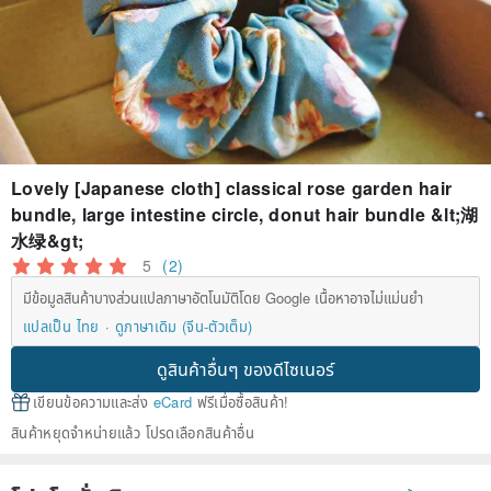
Lovely [Japanese cloth] classical rose garden hair
bundle, large intestine circle, donut hair bundle &lt;湖
水绿&gt;
5
(2)
มีข้อมูลสินค้าบางส่วนแปลภาษาอัตโนมัติโดย Google เนื้อหาอาจไม่แม่นยำ
แปลเป็น ไทย
ดูภาษาเดิม (จีน-ตัวเต็ม)
ดูสินค้าอื่นๆ ของดีไซเนอร์
เขียนข้อความและส่ง
eCard
ฟรีเมื่อซื้อสินค้า!
สินค้าหยุดจำหน่ายแล้ว โปรดเลือกสินค้าอื่น