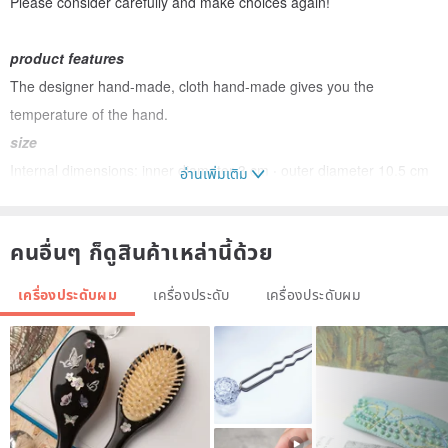
Please consider carefully and make choices again!
product features
The designer hand-made, cloth hand-made gives you the
temperature of the hand.
size
Internal dimensions: inner diameter 3 cm ‧ outer diameter 10.5 cm
อ่านเพิ่มเติม
Material: Japanese cotton + elastic band
คนอื่นๆ ก็ดูสินค้าเหล่านี้ด้วย
Cleaning and maintenance
Washed in a laundry bag.
เครื่องประดับผม
เครื่องประดับ
เครื่องประดับผม
Designer Xiao Yan
If you have any questions, please contact the designer.
Origin / manufacturing methods
Taiwan Taiwan. Handmade Made in Taiwan