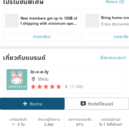
โปรโมชั่นพิเศษ
ทั้งหมด (2)
Bring home cro
New members get up to 100฿ of
n with ease
f shipping with minimum spen
Enjoy discounted
d on their first Pinkoi app order 
ct cross-border 
within 7 days!
รายละเอียด
รายละเอี
เกี่ยวกับแบรนด์
เยี่ยมชมแบรนด์
lo-v-e-ly
ไต้หวัน
5
(1,156)
Claim coupon
ติดต่อดีไซเนอร์
ติดตาม
เตรียมจัดส่ง
จำนวนผู้ติดตาม
เรทการตอบกลับ
ออนไลน์ล่าสุด
1 - 3 วัน
ใน 1 วันที่ผ่านมา
2,362
97%