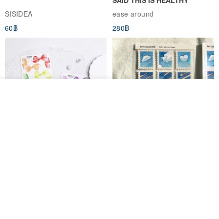
SISIDEA
ease around
60฿
280฿
ดูสินค้าอื่นๆ ของดีไซเนอร์
View Shop
Big ribbon paper sticker
Sky Collector Seal sticker
DOASHOP
Fromto Studio
153฿
110฿