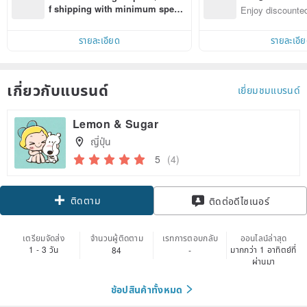
n with ease
f shipping with minimum spen
Enjoy discounted
d on their first Pinkoi app order 
ct cross-border 
within 7 days!
รายละเอียด
รายละเอี
เกี่ยวกับแบรนด์
เยี่ยมชมแบรนด์
Lemon & Sugar
ญี่ปุ่น
5
(4)
ติดตาม
ติดต่อดีไซเนอร์
เตรียมจัดส่ง
จำนวนผู้ติดตาม
เรทการตอบกลับ
ออนไลน์ล่าสุด
1 - 3 วัน
มากกว่า 1 อาทิตย์ที่
84
-
ผ่านมา
ช้อปสินค้าทั้งหมด