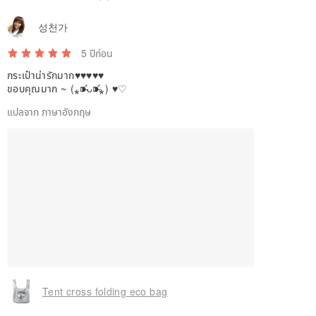
성천가
5 ปีก่อน
กระเป๋าน่ารักมาก♥♥♥♥♥
ขอบคุณมาก ~ (⁎⁍̴̛ᴗ⁍̴̛⁎) ♥♡
แปลจาก ภาษาอังกฤษ
Tent cross folding eco bag