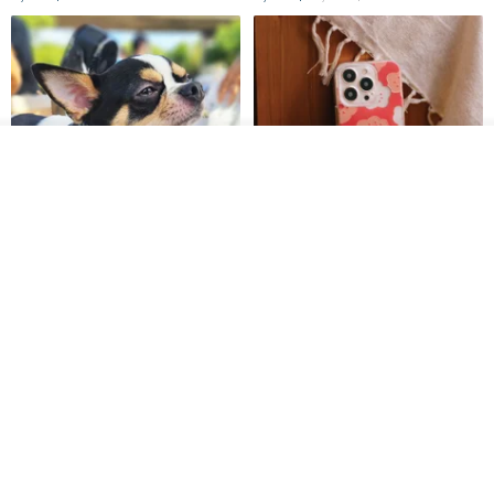
ดูสินค้าอื่นๆ ของดีไซเนอร์
View Shop
Pet Scarf // firefly/Clown // Cat
【Pinkoi x SOU・SOU】Phone
Scarf / Dog Scarf
Case/ Smile/ Red
KAKO.pet
Hereafter.studio
413฿
1,107฿