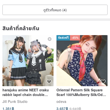
ดูรีวิวทั้งหมด (4)
สินค้าที่คล้ายกัน
จัดส่งฟรี
-45%
harajuku anime NEET otaku
Oriental Pattern Silk Square
rabbit lapel chain double
Scarf 100%Mulberry Silk/Ode
breasted sailor top JJ2540
to the Yi Tribe–Courage
Jill Punk Studio
odeva
1,351฿
3,657฿
6,649฿