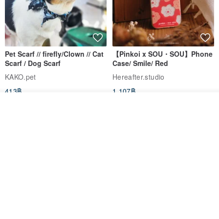
Pet Scarf // firefly/Clown // Cat
【Pinkoi x SOU・SOU】Phone
Scarf / Dog Scarf
Case/ Smile/ Red
KAKO.pet
Hereafter.studio
413฿
1,107฿
รอคิว
ถูกใจ
View Shop
Original Mass-Produced Heart
【Simple Wooden Japanese
Declaration Lace Short-Sleeve
Wind Chime - small】Arty