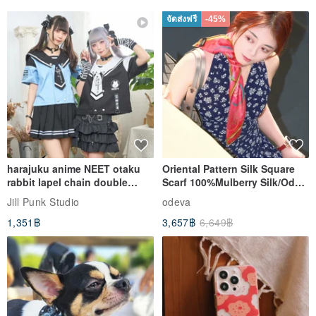
the beauty of small-batch handmade clothing. We design
จัดส่งฟรี
-45%
comfortable and elegant garments, driven by the same initial
intention as making clothes for ourselves, family, and friends – we
only create pieces we would want to wear ourselves.
Origin/Manufacturing Method
Origin / Handmade in Taiwan
Made in Taiwan
harajuku anime NEET otaku
Oriental Pattern Silk Square
rabbit lapel chain double
Scarf 100%Mulberry Silk/Ode
breasted sailor top JJ2540
to the Yi Tribe–Courage
Jill Punk Studio
odeva
1,351฿
3,657฿
6,649฿