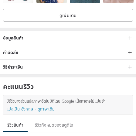
【Transparency】: None
【Size】: S~M
ดูเพิ่มเติม
【Shoulder Width】: 31~32cm
【Bust】: 43cm
【Neck Width】: 18cm
ข้อมูลสินค้า
【Neck Depth】: 25cm
ค่าจัดส่ง
【Sleeve Opening Width】: 24cm
【Hem Width】: 46cm
วิธีชำระเงิน
【Length】: Front 57cm / Back 51cm
Model Height: 163cm / 47kg / Shoulder Width 34cm
คะแนนรีวิว
Important Notes:
มีรีวิวบางส่วนแปลภาษาอัตโนมัติโดย Google เนื้อหาอาจไม่แม่นยำ
By placing an order directly, you confirm that you have understood
แปลเป็น อังกฤษ
ดูภาษาเดิม
the product information on the page. Your order will be shipped
directly upon receipt.
รีวิวสินค้า
รีวิวทั้งหมดของสตูดิโอ
For any inquiries, please feel free to send us a private message~~