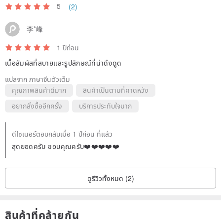
5
(2)
Washing Instructions
李*峰
Comme forêt garments are made with natural materials. We
recommend dry cleaning or hand washing separately (do not soak).
1 ปีก่อน
If machine washing, please place the garment in a laundry bag
เนื้อสัมผัสที่สบายและรูปลักษณ์ที่น่าดึงดูด
before washing. Air dry naturally after washing. We advise washing
แปลจาก ภาษาจีนตัวเต็ม
dark and light colors separately and avoiding bleach.
คุณภาพสินค้าดีมาก
สินค้าเป็นตามที่คาดหวัง
Wrinkles are a normal characteristic of natural linen after washing.
อยากสั่งซื้ออีกครั้ง
บริการประทับใจมาก
Gently smooth the garment after washing and air dry, then iron at a
high temperature to restore its smoothness.
ดีไซเนอร์ตอบกลับเมื่อ 1 ปีก่อน ที่แล้ว
สุดยอดครับ ขอบคุณครับ❤️❤️❤️❤️❤️
About Comme forêt
We begin with a natural and fresh style, creating original designs,
ดูรีวิวทั้งหมด (2)
patterns, and samples with two home sewing machines,
occasionally entrusting the production to a skilled seamstress. We
produce in very small batches locally in Taipei, hoping to recapture
สินค้าที่คล้ายกัน