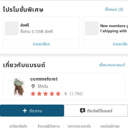
โปรโมชั่นพิเศษ
ทั้งหมด (3)
ส่งฟรี
New members ge
f shipping wit
ซื้อครบ 5,725฿ ส่งฟรี
d on their first
within 7 days!
รายละเอียด
รายละเอี
เกี่ยวกับแบรนด์
เยี่ยมชมแบรนด์
commeforet
ไต้หวัน
5
(1,786)
Claim coupon
ติดต่อดีไซเนอร์
ติดตาม
เตรียมจัดส่ง
จำนวนผู้ติดตาม
เรทการตอบกลับ
ออนไลน์ล่าสุด