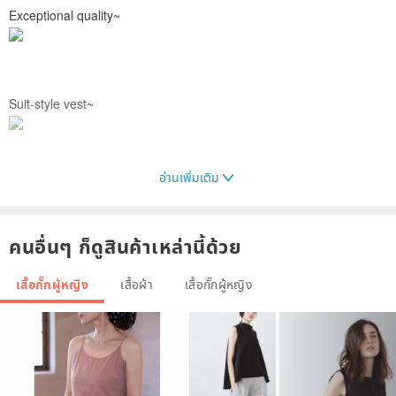
Exceptional quality~
Suit-style vest~
อ่านเพิ่มเติม
Breathable vest for all seasons / You'll know how beautifully soft
and comfortable it is once you wear it^^~~
คนอื่นๆ ก็ดูสินค้าเหล่านี้ด้วย
เสื้อกั๊กผู้หญิง
เสื้อผ้า
เสื้อกั๊กผู้หญิง