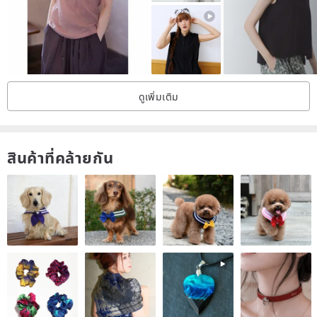
ดูเพิ่มเติม
Both the outer fabric and lining are exceptionally breathable and
สินค้าที่คล้ายกัน
lightweight~
【Material】: 100% Linen (Natural Linen)
【Lining】: Yes / Similar color cotton-linen blend
【Elasticity】: None
【Pockets】: Yes x2