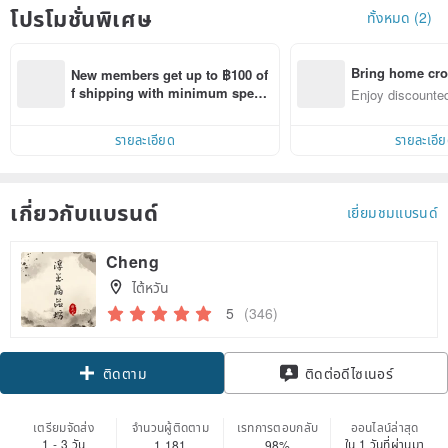
โปรโมชั่นพิเศษ
ทั้งหมด (2)
Bring home cro
New members get up to ฿100 of
n with ease
f shipping with minimum spen
Enjoy discounted
d on their first Pinkoi app order 
ct cross-border 
within 7 days!
รายละเอียด
รายละเอี
เกี่ยวกับแบรนด์
เยี่ยมชมแบรนด์
Cheng
ไต้หวัน
5
(346)
Claim coupon
ติดต่อดีไซเนอร์
ติดตาม
เตรียมจัดส่ง
จำนวนผู้ติดตาม
เรทการตอบกลับ
ออนไลน์ล่าสุด
1 - 3 วัน
ใน 1 วันที่ผ่านมา
1,181
98%