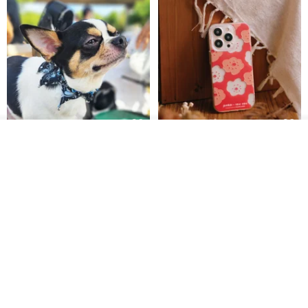
item.
● Due to the varying hardness of each mineral, please avoid
collisions during wear or collection to prevent breakage.
● Natural minerals/crystals may exhibit internal fractures, ice
cracks, cotton inclusions, or slight imperfections in bead roundness.
วางในรถเข็น
These do not affect the efficacy or usability of the crystal. We strive
Pet Scarf // firefly/Clown // Cat
【Pinkoi x SOU・SOU】Phone
ถูกใจ
View Shop
Scarf / Dog Scarf
Case/ Smile/ Red
to meticulously select each bead.
KAKO.pet
Hereafter.studio
The patterns and colors of each natural mineral vary, which is
413฿
1,107฿
precisely what makes them so captivating.
● Minor color variations may occur due to differences in computer
and mobile screen displays. We endeavor to ensure product photos
accurately represent the actual color. Some photos may be
enhanced with lighting to better capture the item's true hue or the