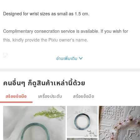
Designed for wrist sizes as small as 1.5 cm.
Complimentary consecration service is available. If you wish for
this, kindly provide the Pixiu owner's name.
อ่านเพิ่มเติม
*
A consecrated Pixiu is a divine beast.
*
คนอื่นๆ ก็ดูสินค้าเหล่านี้ด้วย
Without consecration, a Pixiu is merely an ornament, devoid of
สร้อยข้อมือ
เครื่องประดับ
สร้อยข้อมือ
spiritual power.
A consecrated Pixiu offers benefits such as: attracting wealth,
preventing financial loss, warding off evil, dispelling misfortune,
protecting against ill intentions, safeguarding the owner, and
bringing good fortune during one's zodiac year.