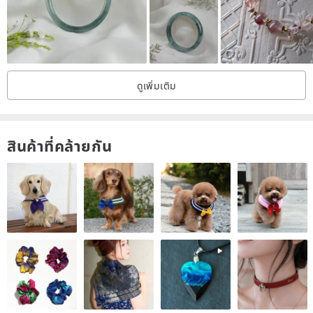
Complimentary consecration service is available. If you wish for
this, kindly provide the Pixiu owner's name.
Pixiu's Five Major Benefits:
Attracting Wealth: Enhances income, boosts performance, and
ดูเพิ่มเติม
ensures smooth investments.
Conserving Wealth: Promotes saving, reduces unnecessary
expenses (accidental expenditures), and prevents financial leaks.
สินค้าที่คล้ายกัน
Warding off Evil & Misfortune: Shields against negative energies.
Safeguarding the Owner: Mitigates the impact of accidents and
protects the wearer.
Protection Against Ill Intentions: Facilitates smooth work progress
and minimizes obstacles.
Product Dimensions: Pixiu length cm. Width cm. Thickness cm.
Product Material: Natural Burmese Jadeite. Handmade carving.