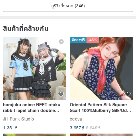
ดูรีวิวทั้งหมด (346)
● Wrist Size: Customizable, with complimentary adjustments to
สินค้าที่คล้ายกัน
wrist circumference. If shortening the bracelet results in extra
beads, they will be included with your order, serving as spares
จัดส่งฟรี
-45%
should any beads become damaged later.
To increase the wrist size, please contact us first. A material fee will
apply.
● For elastic bracelets, we use high-quality Japanese silk elastic
thread, offering superior elasticity and durability. However, we
recommend removing the bracelet while showering.
harajuku anime NEET otaku
Oriental Pattern Silk Square
rabbit lapel chain double
Scarf 100%Mulberry Silk/Ode
【Important Notes】
breasted sailor top JJ2540
to the Yi Tribe–Courage
Jill Punk Studio
odeva
● The unique nature of natural mineral products means
each piece
1,351฿
3,657฿
6,649฿
is typically one-of-a-kind
. All product images are of the actual