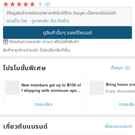
5
(2)
มีข้อมูลสินค้าบางส่วนแปลภาษาอัตโนมัติโดย Google เนื้อหาอาจไม่แม่นยำ
แปลเป็น ไทย
ดูภาษาเดิม (จีน-ตัวเต็ม)
ดูสินค้าอื่นๆ ของดีไซเนอร์
เขียนข้อความและส่ง
eCard
ฟรีเมื่อซื้อสินค้า!
สินค้าหยุดจำหน่ายแล้ว โปรดเลือกสินค้าอื่น
โปรโมชั่นพิเศษ
ทั้งหมด (2)
Bring home cro
New members get up to ฿100 of
n with ease
f shipping with minimum spen
Enjoy discounted
d on their first Pinkoi app order 
ct cross-border 
within 7 days!
รายละเอียด
รายละเอี
เกี่ยวกับแบรนด์
เยี่ยมชมแบรนด์