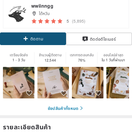
wwiinngg
ไต้หวัน
5
(5,895)
ติดตาม
ติดต่อดีไซเนอร์
เตรียมจัดส่ง
จำนวนผู้ติดตาม
เรทการตอบกลับ
ออนไลน์ล่าสุด
1 - 3 วัน
ใน 1 วันที่ผ่านมา
12,544
76%
ช้อปสินค้าทั้งหมด
รายละเอียดสินค้า