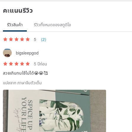
คะแนนรีวิว
รีวิวสินค้า
รีวิวทั้งหมดของสตูดิโอ
5
(2)
bigsleepgod
5 ปีก่อน
สวยเกินทนใช้ไม่ได้😭😭🥰
แปลจาก ภาษาจีนตัวเต็ม