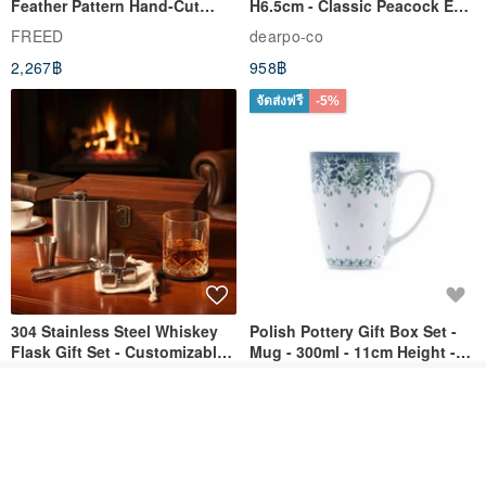
Feather Pattern Hand-Cut
H6.5cm - Classic Peacock Eye
Whisky Glass - Blue Engraved
& Dragonfly
FREED
dearpo-co
Gift for Dad
2,267฿
958฿
จัดส่งฟรี
-5%
304 Stainless Steel Whiskey
Polish Pottery Gift Box Set -
Flask Gift Set - Customizable
Mug - 300ml - 11cm Height -
Engraving - Father's Day Gift
Fern Pattern
FREED
dearpo-co
ดูสินค้าอื่นๆ ของดีไซเนอร์
1,924฿
1,719฿
1,809฿
View Shop