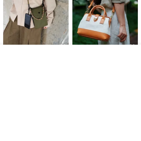
รอคิว
AOKING Crossbody Phone
Vintage Canvas and Leather
View Shop
Bag XK58422F green
Doctor Bag | Handmade 2Way
Purse | Retro Frame Bag wi
aoking-hk
LEVAS | กระเป๋าผ้าใบผสมหนังแท้
1,766฿
3,377฿
-12%