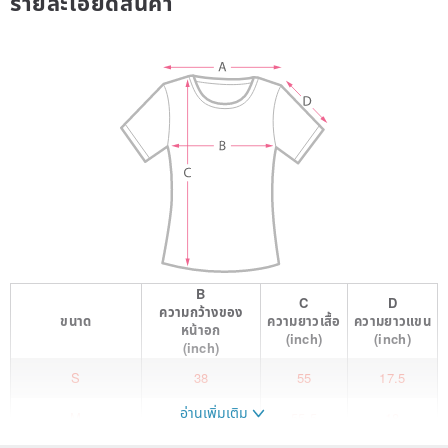
รายละเอียดสินค้า
B
C
D
ความกว้างของ
ขนาด
ความยาวเสื้อ
ความยาวแขน
หน้าอก
(inch)
(inch)
(inch)
S
38
55
17.5
อ่านเพิ่มเติม
M
40
55.5
18