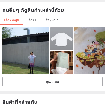
L
42
56
18.5
คนอื่นๆ ก็ดูสินค้าเหล่านี้ด้วย
▋Material ▋Main cloth: 100% Silk silk
Dispatching: 100% Polyester polyester fiber
เสื้อผู้หญิง
เสื้อผ้า
เสื้อผู้หญิง
▋Maintenance method ▋Recommended dry cleaning, no high
temperature ironing
▋ model ▋ height 175cm - measurements 32" 23" 33" - wearing S
number
Note: The product is subject to environmental and light effects, and
there is a slight error between the computer color difference and
the actual product. The actual color is subject to the actual product.
ดูเพิ่มเติม
Place of origin
Taiwan
Made in Taiwan
สินค้าที่คล้ายกัน