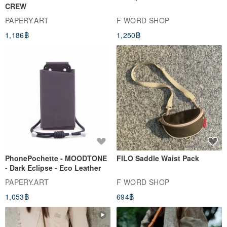
CREW
PAPERY.ART
F WORD SHOP
1,186฿
1,250฿
PhonePochette - MOODTONE
FILO Saddle Waist Pack
- Dark Eclipse - Eco Leather
PAPERY.ART
F WORD SHOP
1,053฿
694฿