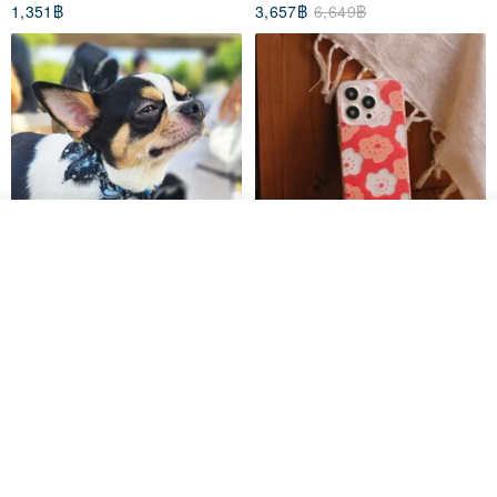
1,351฿
3,657฿
6,649฿
ดูสินค้าอื่นๆ ของดีไซเนอร์
View Shop
Pet Scarf // firefly/Clown // Cat
【Pinkoi x SOU・SOU】Phone
Scarf / Dog Scarf
Case/ Smile/ Red
KAKO.pet
Hereafter.studio
413฿
1,107฿