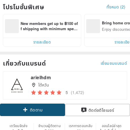
โปรโมชั่นพิเศษ
ทั้งหมด (2)
Bring home cro
New members get up to ฿100 of
n with ease
f shipping with minimum spen
Enjoy discounted
d on their first Pinkoi app order 
ct cross-border 
within 7 days!
รายละเอียด
รายละเอี
เกี่ยวกับแบรนด์
เยี่ยมชมแบรนด์
arielhdm
ไต้หวัน
5
(1,472)
ติดตาม
ติดต่อดีไซเนอร์
เตรียมจัดส่ง
จำนวนผู้ติดตาม
เรทการตอบกลับ
ออนไลน์ล่าสุด