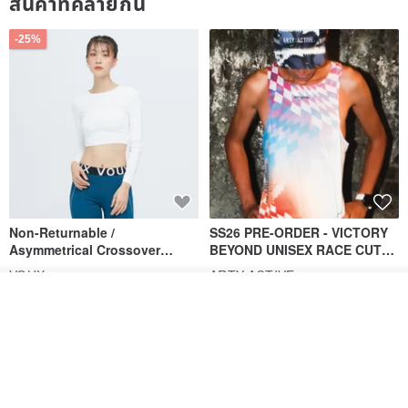
สินค้าที่คล้ายกัน
-25%
Non-Returnable /
SS26 PRE-ORDER - VICTORY
Asymmetrical Crossover
BEYOND UNISEX RACE CUT
Cropped Sweat-Wicking Top
TANK
VOUX
ARTY:ACTIVE
(Women's) - Perpetual Day
รอคิว
928฿
1,766฿
White
View Shop