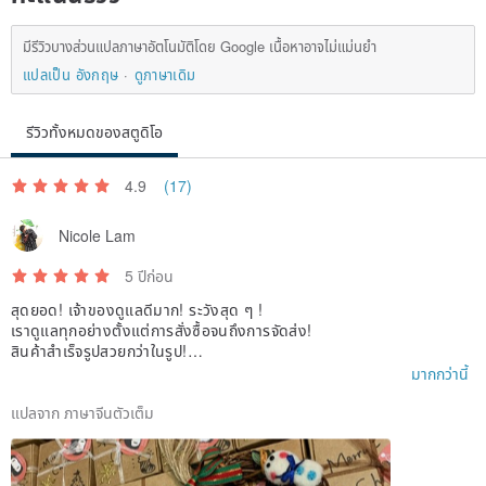
มีรีวิวบางส่วนแปลภาษาอัตโนมัติโดย Google เนื้อหาอาจไม่แม่นยำ
แปลเป็น อังกฤษ
ดูภาษาเดิม
รีวิวทั้งหมดของสตูดิโอ
4.9
(17)
Nicole Lam
5 ปีก่อน
สุดยอด! เจ้าของดูแลดีมาก! ระวังสุด ๆ !
เราดูแลทุกอย่างตั้งแต่การสั่งซื้อจนถึงการจัดส่ง!
สินค้าสำเร็จรูปสวยกว่าในรูป!
แม้แต่บรรจุภัณฑ์ก็สวยงามและเป็นกันเองสุด ๆ !
มากกว่านี้
แนะนำทุกคนมาก! 👍🏻
แปลจาก ภาษาจีนตัวเต็ม