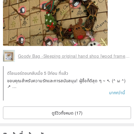
Goody Bag -Sleeping original hand shop [wood frame + brooch] ornaments / brooch
ดีไซเนอร์ตอบกลับเมื่อ 5 ปีก่อน ที่แล้ว
ขอบคุณสำหรับความรักและการสนับสนุน! ผู้ซื้อก็ดีสุด ๆ ~ ↖ (^ ω ^)
↗
สุขสันต์วันคริสต์มาส! 🎄🎅🏻🥳
มากกว่านี้
ดูรีวิวทั้งหมด (17)