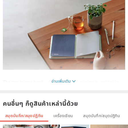
อ่านเพิ่มเติม
The two-in-one book.
- One page to set your goals, another to
get you there.
Our Twinbook is customisable, convenient and ready to go
คนอื่นๆ ก็ดูสินค้าเหล่านี้ด้วย
whenever you are.
สมุดบันทึก/สมุดปฏิทิน
เครื่องเขียน
สมุดบันทึก/สมุดปฏิทิน