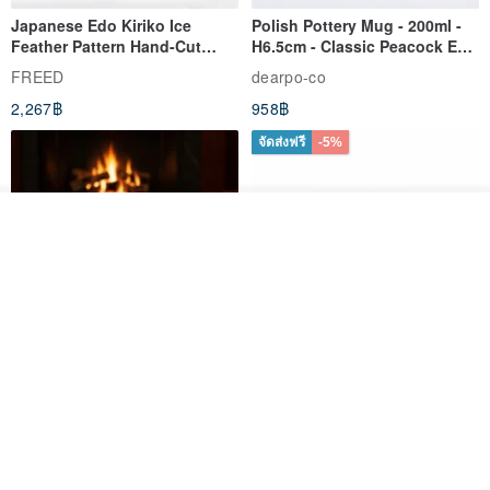
Japanese Edo Kiriko Ice
Polish Pottery Mug - 200ml -
Feather Pattern Hand-Cut
H6.5cm - Classic Peacock Eye
Whisky Glass - Blue Engraved
& Dragonfly
FREED
dearpo-co
Gift for Dad
2,267฿
958฿
6-months Monthly Planner
- Start planning anytime you want.
จัดส่งฟรี
-5%
รอคิว
View Shop
304 Stainless Steel Whiskey
Polish Pottery Gift Box Set -
Flask Gift Set - Customizable
Mug - 300ml - 11cm Height -
Engraving - Father's Day Gift
Fern Pattern
FREED
dearpo-co
1,924฿
1,719฿
1,809฿