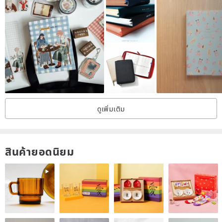
Light, versatile, and ready to go.
Carry two books for the weight of one.
ดูเพิ่มเติม
Planner and notebook, all in one.
สินค้ายอดนิยม
_________________________
TEXTPAPER
OPTIONS
_________________________
HALF-YEAR PLANNER