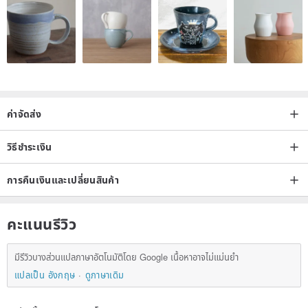
Personal Pages
- Self-discovery is an ongoing process.
Inspiration Boards, Priorities, Values and Goals
ค่าจัดส่ง
วิธีชำระเงิน
การคืนเงินและเปลี่ยนสินค้า
คะแนนรีวิว
มีรีวิวบางส่วนแปลภาษาอัตโนมัติโดย Google เนื้อหาอาจไม่แม่นยำ
แปลเป็น อังกฤษ
ดูภาษาเดิม
Habit Tracker
- Build habits that will stay with you.