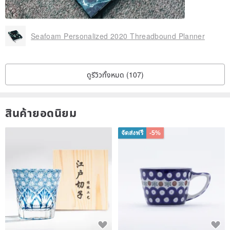
6-months Undated Monthly Planner
31-weeks Undated Weekly Planner
Seafoam Personalized 2020 Threadbound Planner
Dated Planner (July - December 2020)
6-months Habit Tracker
6-months Overview
ดูรีวิวทั้งหมด (107)
6-months Dated Monthly Planner
27-weeks Dated Weekly Planner
สินค้ายอดนิยม
จัดส่งฟรี
-5%