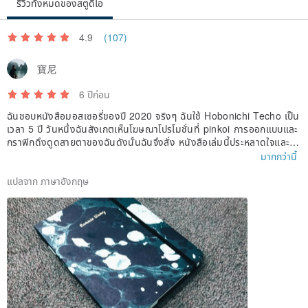
รีวิวทั้งหมดของสตูดิโอ
4.9
(107)
寶尼
6 ปีก่อน
ฉันชอบหนังสือมอสเซอรี่ของปี 2020 จริงๆ ฉันใช้ Hobonichi Techo เป็น
เวลา 5 ปี วันหนึ่งฉันสังเกตเห็นโฆษณาโปรโมชั่นที่ pinkoi การออกแบบและ
กราฟิกดึงดูดสายตาของฉันดังนั้นฉันจึงสั่ง หนังสือเล่มนี้ประหลาดใจและน่า
รักมากและยังดึงดูดสายตาของเพื่อนร่วมงานด้วย
มากกว่านี้
แปลจาก ภาษาอังกฤษ
Undated Planner
8-months Habit Tracker