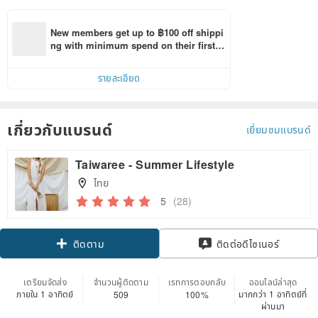
New members get up to ฿100 off shippi
ng with minimum spend on their first P
inkoi app order within 7 days!
รายละเอียด
เกี่ยวกับแบรนด์
เยี่ยมชมแบรนด์
Taiwaree - Summer Lifestyle
ไทย
5
(28)
Claim coupon
ติดต่อดีไซเนอร์
ติดตาม
เตรียมจัดส่ง
จำนวนผู้ติดตาม
เรทการตอบกลับ
ออนไลน์ล่าสุด
ภายใน 1 อาทิตย์
มากกว่า 1 อาทิตย์ที่
509
100%
ผ่านมา