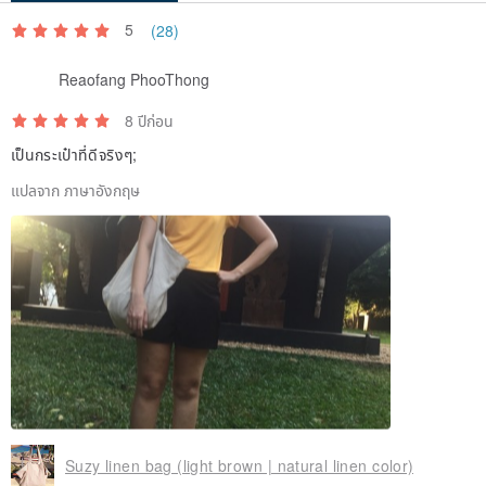
5
(28)
Reaofang PhooThong
8 ปีก่อน
เป็นกระเป๋าที่ดีจริงๆ;
แปลจาก ภาษาอังกฤษ
Suzy linen bag (light brown | natural linen color)