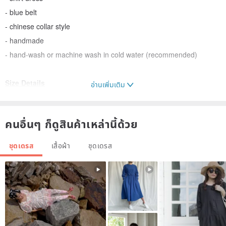
- blue belt
- chinese collar style
- handmade
- hand-wash or machine wash in cold water (recommended)
Size Details
อ่านเพิ่มเติม
M: Bust (a) 36 inches, Waist (b) 34 inches, Hips (c) 38 inches, front
คนอื่นๆ ก็ดูสินค้าเหล่านี้ด้วย
length from shoulder to bottom 37 inches
ชุดเดรส
เสื้อผ้า
ชุดเดรส
back length from shoulder to bottom (d) 42 inches
Manufacturing location(s)/process(es)
Handmade in Thailand
Model Notes