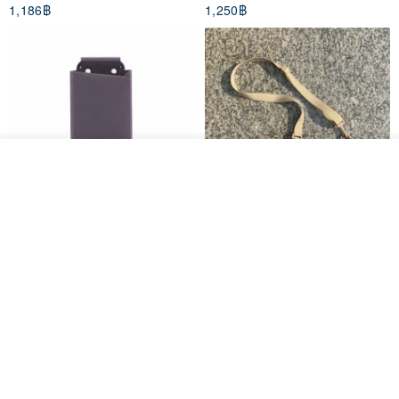
1,186฿
1,250฿
รอคิว
ถูกใจ
View Shop
PhonePochette - MOODTONE
FILO Saddle Waist Pack
- Dark Eclipse - Eco Leather
PAPERY.ART
F WORD SHOP
1,053฿
694฿