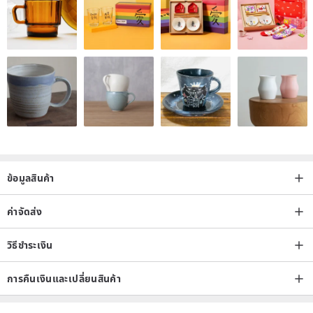
ข้อมูลสินค้า
------------------------------------------------
------------------------------------
ค่าจัดส่ง
----------
[Commodity after-sales service & return and exchange instructions]
วิธีชำระเงิน
◎For detailed return and exchange freight charges, please refer to
การคืนเงินและเปลี่ยนสินค้า
the design hall transaction policy