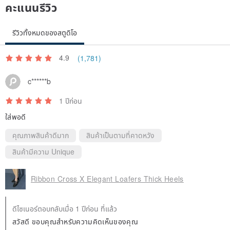
คะแนนรีวิว
◎Send package goods:
[Please note that if the product tag is cut off, return or exchange will
รีวิวทั้งหมดของสตูดิโอ
not be accepted. Please keep the package of the product shipped
intact and return it]
4.9
(1,781)
→If there is no defect, it needs to be returned and exchanged: the
buyer shall bear the freight
c******b
→If there is a defect, it needs to be exchanged: the seller will pay
1 ปีก่อน
the freight for recovery and re-sent
ใส่พอดี
→If there is a defect, you need to return the goods directly: the
seller will pay the freight for returning the goods.
คุณภาพสินค้าดีมาก
สินค้าเป็นตามที่คาดหวัง
Origin/manufacturing method
สินค้ามีความ Unique
Designed in Taiwan and made in Hong Kong.
Ribbon Cross X Elegant Loafers Thick Heels
ดีไซเนอร์ตอบกลับเมื่อ 1 ปีก่อน ที่แล้ว
สวัสดี ขอบคุณสำหรับความคิดเห็นของคุณ