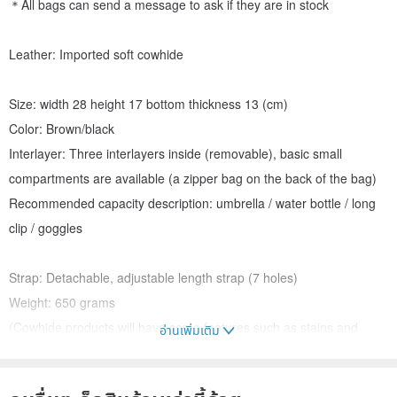
＊All bags can send a message to ask if they are in stock
Leather: Imported soft cowhide
Size: width 28 height 17 bottom thickness 13 (cm)
Color: Brown/black
Interlayer: Three interlayers inside (removable), basic small
compartments are available (a zipper bag on the back of the bag)
Recommended capacity description: umbrella / water bottle / long
clip / goggles
Strap: Detachable, adjustable length strap (7 holes)
Weight: 650 grams
(Cowhide products will have some features such as stains and
อ่านเพิ่มเติม
scars, and the leather will have different textures and wrinkles,
which are all normal phenomena)