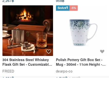
2,267฿
958฿
จัดส่งฟรี
-5%
304 Stainless Steel Whiskey
Polish Pottery Gift Box Set -
Flask Gift Set - Customizable
Mug - 300ml - 11cm Height -
Engraving - Father's Day Gift
Fern Pattern
FREED
dearpo-co
1,924฿
1,719฿
1,809฿
ดูสินค้าอื่นๆ ของดีไซเนอร์
View Shop