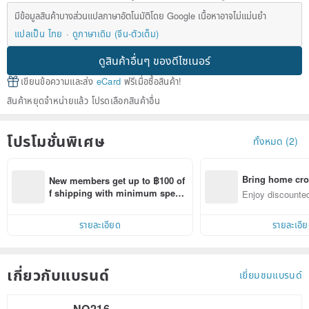
มีข้อมูลสินค้าบางส่วนแปลภาษาอัตโนมัติโดย Google เนื้อหาอาจไม่แม่นยำ
แปลเป็น ไทย
ดูภาษาเดิม (จีน-ตัวเต็ม)
ดูสินค้าอื่นๆ ของดีไซเนอร์
เขียนข้อความและส่ง
eCard
ฟรีเมื่อซื้อสินค้า!
สินค้าหยุดจำหน่ายแล้ว โปรดเลือกสินค้าอื่น
โปรโมชั่นพิเศษ
ทั้งหมด (2)
Bring home cro
New members get up to ฿100 of
n with ease
f shipping with minimum spen
Enjoy discounted
d on their first Pinkoi app order 
ct cross-border 
within 7 days!
รายละเอียด
รายละเอี
เกี่ยวกับแบรนด์
เยี่ยมชมแบรนด์
NO216