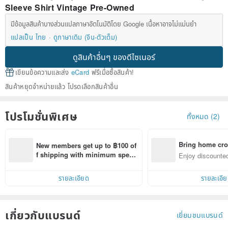
Sleeve Shirt Vintage Pre-Owned
มีข้อมูลสินค้าบางส่วนแปลภาษาอัตโนมัติโดย Google เนื้อหาอาจไม่แม่นยำ
แปลเป็น ไทย
ดูภาษาเดิม (จีน-ตัวเต็ม)
ดูสินค้าอื่นๆ ของดีไซเนอร์
เขียนข้อความและส่ง
eCard
ฟรีเมื่อซื้อสินค้า!
สินค้าหยุดจำหน่ายแล้ว โปรดเลือกสินค้าอื่น
โปรโมชั่นพิเศษ
ทั้งหมด (2)
Bring home cro
New members get up to ฿100 of
n with ease
f shipping with minimum spen
Enjoy discounted
d on their first Pinkoi app order 
ct cross-border 
within 7 days!
รายละเอียด
รายละเอี
เกี่ยวกับแบรนด์
เยี่ยมชมแบรนด์