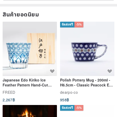
สินค้ายอดนิยม
จัดส่งฟรี
-5%
Japanese Edo Kiriko Ice
Polish Pottery Mug - 200ml -
Feather Pattern Hand-Cut
H6.5cm - Classic Peacock Eye
Whisky Glass - Blue Engraved
& Dragonfly
FREED
dearpo-co
Gift for Dad
2,267฿
958฿
จัดส่งฟรี
-5%