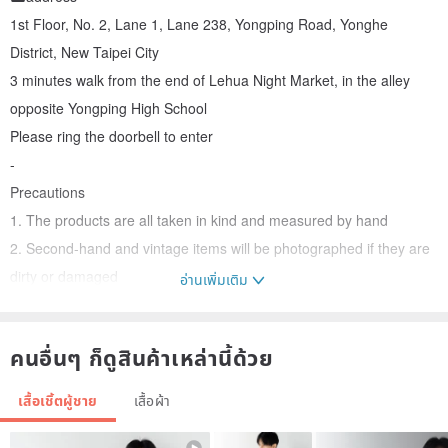
1st Floor, No. 2, Lane 1, Lane 238, Yongping Road, Yonghe
District, New Taipei City
3 minutes walk from the end of Lehua Night Market, in the alley
opposite Yongping High School
Please ring the doorbell to enter
-
Precautions
1. The products are all taken in kind and measured by hand
2. Second-hand and vintage items will be photographed if they are
dirty or damaged
อ่านเพิ่มเติม
3. More or less there will be dirty damage that was missed and not
photographed
คนอื่นๆ ก็ดูสินค้าเหล่านี้ด้วย
4. Before purchasing, please make sure that you can accept "dirty,
damage, color difference and error in size measurement" before
เสื้อเชิ้ตผู้ชาย
เสื้อผ้า
purchasing
5. If you have any questions, please ask first~ Thank you for your