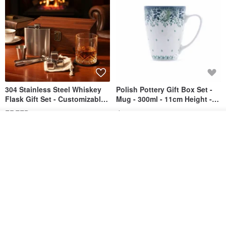
304 Stainless Steel Whiskey
Polish Pottery Gift Box Set -
Flask Gift Set - Customizable
Mug - 300ml - 11cm Height -
Engraving - Father's Day Gift
Fern Pattern
FREED
dearpo-co
ดูสินค้าอื่นๆ ของดีไซเนอร์
1,924฿
1,719฿
1,809฿
View Shop