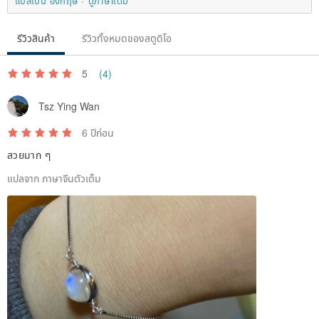
แปลเป็น อังกฤษ
ดูภาษาเดิม
1. The gemstones come from nature and every beads is unique. So
รีวิวสินค้า
รีวิวทั้งหมดของสตูดิโอ
it is not possible to have each bracelet to be 100% identical to the
listed photos. Some of them may come with little cracks, impurities
5
(4)
and other flaws that cannot be polished. It could never be “perfect”
if it comes from nature. But we do try our best to screen the beads
Tsz Ying Wan
with obvious flaws to provide you the best one.
6 ปีก่อน
สวยมาก ๆ
2. Please avoid wearing our products when taking a bath,
แปลจาก ภาษาจีนตัวเต็ม
swimming or hot springs. Please remove it and put it back in a
zipper bag to avoid oxidation.
3. The silvery findings could have been slightly oxidised when it
contacts with air, moist or skin for a period of time. It can be
restored by lightly wiped with the cloth provided in one direction.