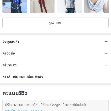
< Packaging >
ดูเพิ่มเติม
* Gift box
* Clear quartz for purification
* Maintenance Card
ข้อมูลสินค้า
ค่าจัดส่ง
Color of the Gift box will be sent by random. Please tell us if you
need specific color of the gift box.
วิธีชำระเงิน
การคืนเงินและเปลี่ยนสินค้า
คะแนนรีวิว
----------------
มีรีวิวบางส่วนแปลภาษาอัตโนมัติโดย Google เนื้อหาอาจไม่แม่นยำ
< Use and maintenance >