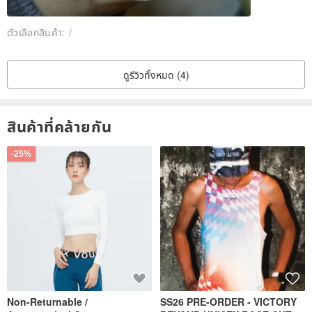
----------------
ตัวเลือกสินค้า:
/
< Crystal Purification >
ดูรีวิวทั้งหมด (4)
Crystal comes from nature and has its unique magnetic field and
สินค้าที่คล้ายกัน
energy.
The bracelet can be placed in the clear quartz stone provided for
-25%
purification (preferably 4 hours or more) before you wear it. After
purification, the crystal energy is resonate with the wearer's
magnetic field, strengthening the positive energy.
----------------
<Shipping>
Non-Returnable /
SS26 PRE-ORDER - VICTORY