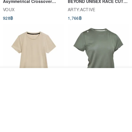
Asymmetrical Crossover
BEYOND UNISEX RACE CUT
[ Hong Kong | Macau | Taiwan | Mainland China ]
Cropped Sweat-Wicking Top
TANK
VOUX
ARTY:ACTIVE
- shipped by SF Express, delivered in around 5 days.
(Women's) - Perpetual Day
928฿
1,766฿
White
[ Other region ]
- Standard Postal Registered mail service, delivered in around 2 to
4 weeks. (Shipping time may be extended due to customs
clearance process)
- DHL would be available option which will be delivered in 5-9 days.
Please contact us to pay for the extra shipping fee.
รอคิว
ถูกใจ
View Shop
Women's Coffee Yarn Short
Women's Little Logo Short
----------------
Sleeve T-Shirt With Small
Sleeve T-Shirt
Logo Description – Coffee y
blueplace
blueplace
615฿
615฿
-25%
< About us - Pink Laboratory >