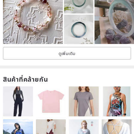
【 Customisation 】
925 Sterling Silver Initial Charm
www.pinkoi.com/product/DjF5yqLV
925 Sterling Silver Initial Tag
ดูเพิ่มเติม
hk.pinkoi.com/product/urLNfZGC
14K Gold Filled Initial Name Tag
สินค้าที่คล้ายกัน
www.pinkoi.com/product/7urmdu8n
Customised Name Tag
www.pinkoi.com/product/S7SMk3U5