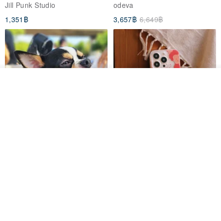
breasted sailor top JJ2540
to the Yi Tribe–Courage
Jill Punk Studio
odeva
1,351฿
3,657฿
6,649฿
วางในรถเข็น
ถูกใจ
View Shop
Pet Scarf // firefly/Clown // Cat
【Pinkoi x SOU・SOU】Phone
Scarf / Dog Scarf
Case/ Smile/ Red
KAKO.pet
Hereafter.studio
413฿
1,107฿