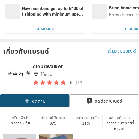
Bring home cro
New members get up to ฿100 of
n with ease
f shipping with minimum spen
Enjoy discounted
d on their first Pinkoi app order 
ct cross-border 
within 7 days!
รายละเอียด
รายละเอี
เกี่ยวกับแบรนด์
เยี่ยมชมแบรนด์
cloudwalker
ไต้หวัน
5
(72)
ติดตาม
ติดต่อดีไซเนอร์
เตรียมจัดส่ง
จำนวนผู้ติดตาม
เรทการตอบกลับ
ออนไลน์ล่าสุด
มากกว่า 7 วัน
มากกว่า 1 อาทิตย์ที่
375
21%
ผ่านมา