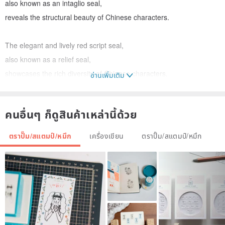
also known as an intaglio seal,
reveals the structural beauty of Chinese characters.
The elegant and lively red script seal,
also known as a relief seal,
showcases the rich diversity of Chinese characters.
อ่านเพิ่มเติม
The hand-ground stone, smooth and warm like jade;
คนอื่นๆ ก็ดูสินค้าเหล่านี้ด้วย
The hand-carved seal, free-spirited and unpretentious.
ตราปั๊ม/สแตมป์/หมึก
เครื่องเขียน
ตราปั๊ม/สแตมป์/หมึก