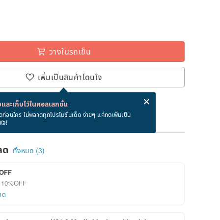
วางในรถเข็น
เพิ่มเป็นสินค้าโดนใจ
่ง eCard ฟรีเมื่อซื้อสินค้า!
eCard คืออะไร?
และเก็บไว้ในคอลเลกชั่น
หลังชำระเงิน (ไม่นับรวมวันศุกร์-อาทิตย์)
ดก่อนใคร ไม่พลาดทุกโปรโมชั่นเด็ด ง่ายๆ แค่กดเพิ่มเป็น
นใจ!
ลด
ทั้งหมด (3)
OFF
ลด 10%OFF
ยด