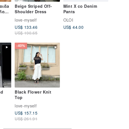
ีดเดิล
Beige Striped Off-
Mint X co Denim
กิด
Shoulder Dress
Pants
love-myself
OLOI
US$ 133.46
US$ 44.00
US$ 190.65
-40%
nd
Black Flower Knit
Top
love-myself
US$ 157.15
US$ 261.91