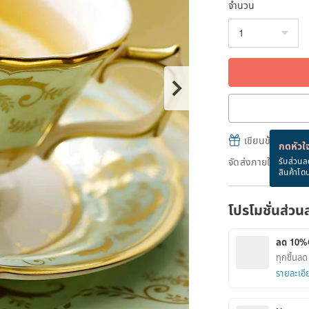
จำนวน
เขียนข้อความและส
กดหัวใจ
จัดส่งภายใน 24 ชม. 
รับส่วนล
สินค้าโด
โปรโมชั่นส่วน
ลด 10%
ทุกชิ้น
รายละเอี