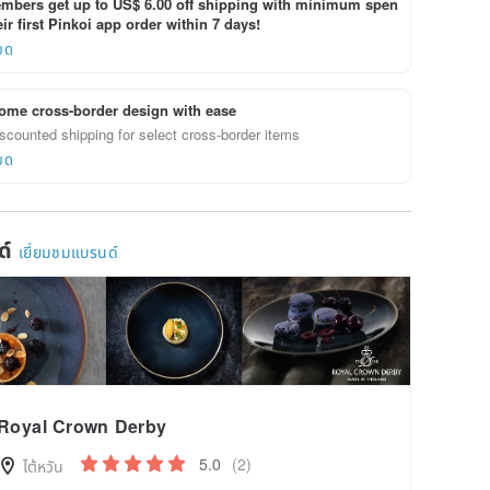
bers get up to US$ 6.00 off shipping with minimum spen
ir first Pinkoi app order within 7 days!
ยด
ome cross-border design with ease
scounted shipping for select cross-border items
ยด
ด์
เยี่ยมชมแบรนด์
Royal Crown Derby
5.0
(2)
ไต้หวัน