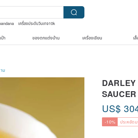
bandana
เครื่องประดับวินเทจ10k
ต่างๆ
jewelry box
nina ricci สร้อยคอ
เป๋า
ของตกแต่งบ้าน
เครื่องเขียน
เสื
ราม
DARLEY 
SAUCER
US$
30
-10%
ประหยัดม