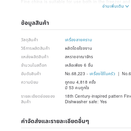
Fine china is suitable for use both in the freezer and
Washing
Fine bone china is suitable for washing in a dishwa
ข้อมูลสินค้า
degrees centigrade.
When washing by hand, avoid scouring pads and abr
remove the pattern.
วัสดุสินค้า
เครื่องลายคราม
Most stains or hardened-on particles can be remove
before washing.
วิธีการผลิตสินค้า
ผลิตโดยโรงงาน
Really stubborn stains can be removed by soaking in 
แหล่งผลิตสินค้า
สหราชอาณาจักร
hour.
จำนวนในสต๊อก
เหลือเพียง 6 ชิ้น
Storage
อันดับสินค้า
No.68,223 -
เครื่องใช้ในครัว
| No.6
When storing or stacking plates, try not to slide th
scratches in the glaze.
ความนิยม
ถูกชม 4,818 ครั้ง
We recommend that a paper napkin is placed betwee
มี 53 คนถูกใจ
Cups should be stored or hung from a cup hook, not 
In hard water areas, deposits may form on your tablew
รายละเอียดย่อยของ
18th Century-inspired pattern Fi
dry on the ware. These soluble deposits can easily b
สินค้า
Dishwasher safe: Yes
vinegar.
ค่าจัดส่งและรายละเอียดอื่นๆ