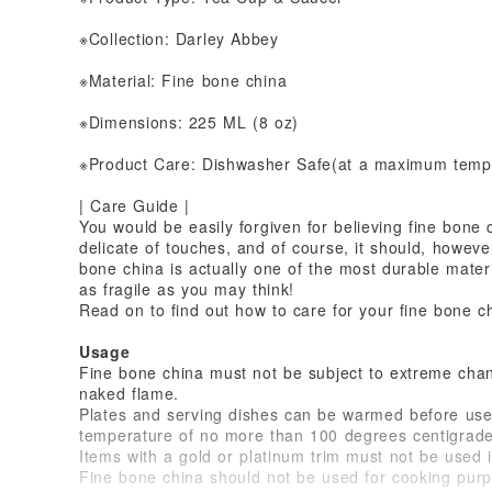
※Collection: Darley Abbey
※Material: Fine bone china
※Dimensions: 225 ML (8 oz)
※Product Care: Dishwasher Safe(at a maximum tempe
| Care Guide |
You would be easily forgiven for believing fine bone
delicate of touches, and of course, it should, however
bone china is actually one of the most durable materia
as fragile as you may think!
Read on to find out how to care for your fine bone c
Usage
Fine bone china must not be subject to extreme cha
naked flame.
Plates and serving dishes can be warmed before use 
temperature of no more than 100 degrees centigrade
Items with a gold or platinum trim must not be used 
Fine bone china should not be used for cooking pur