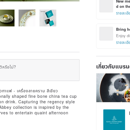
New mem
d on the
รายละเอี
Bring h
Enjoy di
รายละเอี
เกี่ยวกับแบรน
ิหรือไม่?
tionally shaped fine bone china tea cup
oon drink. Capturing the regency style
Abbey collection is inspired by the
rves to entertain quaint afternoon