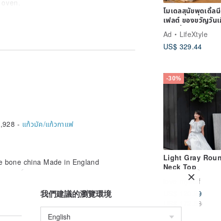
 oven.
โมเดลสุนัขพุดเดิ้ลน
เฟลต์ ของขวัญวันเ
สัตว์เลี้ยง
sher - at a maximum temperature of 65
Ad
LifeXtyle
US$ 329.44
asive washing detergents which could
d by soaking the item in warm water
-30%
a mild bleach solution for up to one
,928 -
แก้วมัค/แก้วกาแฟ
em over one another, as this may cause
n each plate.
stacked, as this weakens the handles.
Light Gray Rou
are in time if the water is allowed to
ne bone china Made in England
Neck Top
e removed with a dilute acid such as
love-myself
我們建議的瀏覽環境
US$ 120.99
US$ 172.83