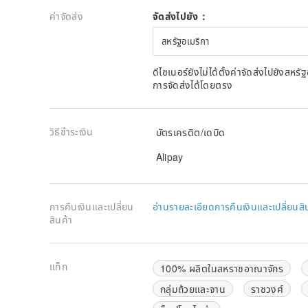
ค่าจัดส่ง
จัดส่งไปยัง：
สหรัฐอเมริกา
ดีไซเนอร์ยังไม่ได้ตั้งค่าจัดส่งไปยังส
การจัดส่งได้โดยตรง
วิธีชำระเงิน
บัตรเครดิต/เดบิด
Alipay
การคืนเงินและเปลี่ยน
อ่านรายละเอียดการคืนเงินและเปลี่ยนสิ
สินค้า
แท็ก
100% ผลิตในสหราชอาณาจักร
กลุ่มถ้วยและจาน
ราชวงศ์