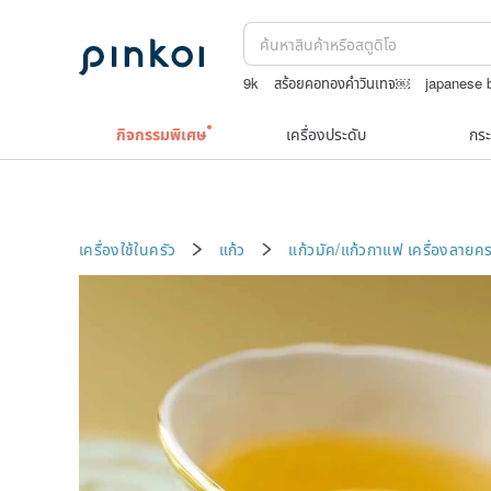
9k
สร้อยคอทองคำวินเทจ￼
japanese 
กระเป๋าปิ๊กแป๊กญี่ปุ่น
ถักกระเป๋าโครเชต์ลาย
กิจกรรมพิเศษ
เครื่องประดับ
กระ
เครื่องใช้ในครัว
แก้ว
แก้วมัค/แก้วกาแฟ
เครื่องลายค