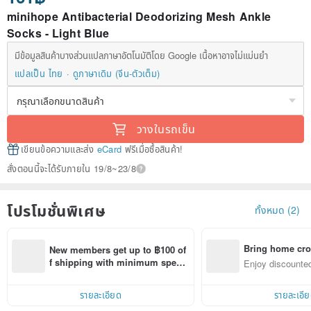
minihope Antibacterial Deodorizing Mesh Ankle
Socks - Light Blue
มีข้อมูลสินค้าบางส่วนแปลภาษาอัตโนมัติโดย Google เนื้อหาอาจไม่แม่นยำ
แปลเป็น ไทย
ดูภาษาเดิม (จีน-ตัวเต็ม)
วางในรถเข็น
เขียนข้อความและส่ง
eCard
ฟรีเมื่อซื้อสินค้า!
สั่งตอนนี้จะได้รับภายใน 19/8~23/8
โปรโมชั่นพิเศษ
ทั้งหมด (2)
Bring home cro
New members get up to ฿100 of
n with ease
f shipping with minimum spen
Enjoy discounted
d on their first Pinkoi app order 
ct cross-border 
within 7 days!
รายละเอียด
รายละเอี