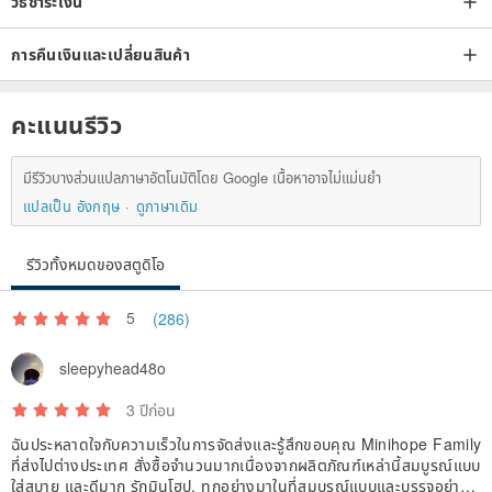
วิธีชำระเงิน
การคืนเงินและเปลี่ยนสินค้า
คะแนนรีวิว
มีรีวิวบางส่วนแปลภาษาอัตโนมัติโดย Google เนื้อหาอาจไม่แม่นยำ
แปลเป็น อังกฤษ
ดูภาษาเดิม
รีวิวทั้งหมดของสตูดิโอ
5
(286)
sleepyhead48o
3 ปีก่อน
ฉันประหลาดใจกับความเร็วในการจัดส่งและรู้สึกขอบคุณ Minihope Family
ที่ส่งไปต่างประเทศ สั่งซื้อจำนวนมากเนื่องจากผลิตภัณฑ์เหล่านี้สมบูรณ์แบบ
ใส่สบาย และดีมาก รักมินโฮป. ทุกอย่างมาในที่สมบูรณ์แบบและบรรจุอย่างดี