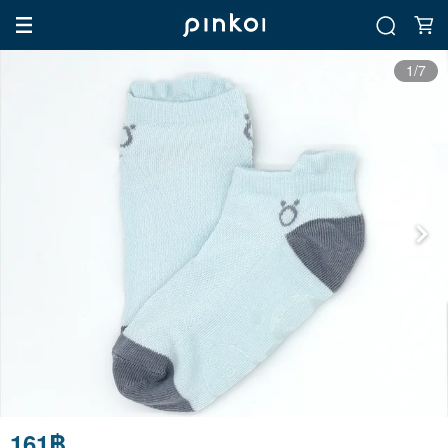
1/7
161฿