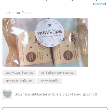
มีความสุข. :)
มากกว่านี้
แปลจาก ภาษาอังกฤษ
คุณภาพสินค้าดีมาก
สินค้าเป็นตามที่คาดหวัง
บริการประทับใจมาก
จัดส่งรวดเร็ว
Silver ion antibacterial briefs-black-faced spoonbill