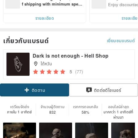
n with ease
f shipping with minimum spen
Enjoy discounted
d on their first Pinkoi app order 
ct cross-border 
within 7 days!
รายละเอียด
รายละเอี
เกี่ยวกับแบรนด์
เยี่ยมชมแบรนด์
Dark is not enough - Hell Shop
ไต้หวัน
5
(77)
Claim coupon
ติดต่อดีไซเนอร์
ติดตาม
เตรียมจัดส่ง
จำนวนผู้ติดตาม
เรทการตอบกลับ
ออนไลน์ล่าสุด
ภายใน 1 อาทิตย์
มากกว่า 1 อาทิตย์ที่
832
58%
ผ่านมา