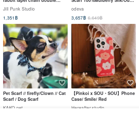
breasted sailor top JJ2540
to the Yi Tribe–Courage
Jill Punk Studio
odeva
1,351฿
3,657฿
6,649฿
Pet Scarf // firefly/Clown // Cat
【Pinkoi x SOU・SOU】Phone
Scarf / Dog Scarf
Case/ Smile/ Red
KAKO.pet
Hereafter.studio
413฿
1,107฿
ดูสินค้าอื่นๆ ของดีไซเนอร์
View Shop