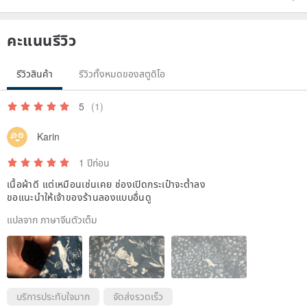
คะแนนรีวิว
▼This dress is one-size-fits-all▼
Length：105cm
รีวิวสินค้า
รีวิวทั้งหมดของสตูดิโอ
Chest ：112cm
cuff：25cm
5
(1)
Sleeve Length：32cm
Neckline：67cm
Karin
1 ปีก่อน
Because it is a raglan sleeve,
เนื้อผ้าดี แต่เหมือนเช่นเคย ช่องเปิดกระเป๋าจะต่ำลง
You can wear it even with a wide shoulder.
ขอแนะนำให้เจ้าของร้านลองแบบอื่นดู
แปลจาก ภาษาจีนตัวเต็ม
Comfortable to maternity wear♪
The height of the model is 150 cm.
บริการประทับใจมาก
จัดส่งรวดเร็ว
No resizing