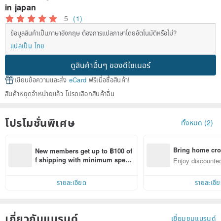
in japan
5
(1)
ข้อมูลสินค้าเป็นภาษาอังกฤษ ต้องการแปลภาษาโดยอัตโนมัติหรือไม่?
แปลเป็น ไทย
ดูสินค้าอื่นๆ ของดีไซเนอร์
เขียนข้อความและส่ง
eCard
ฟรีเมื่อซื้อสินค้า!
สินค้าหยุดจำหน่ายแล้ว โปรดเลือกสินค้าอื่น
โปรโมชั่นพิเศษ
ทั้งหมด (2)
Bring home cro
New members get up to ฿100 of
n with ease
f shipping with minimum spen
Enjoy discounted
d on their first Pinkoi app order 
ct cross-border 
within 7 days!
รายละเอียด
รายละเอี
เกี่ยวกับแบรนด์
เยี่ยมชมแบรนด์