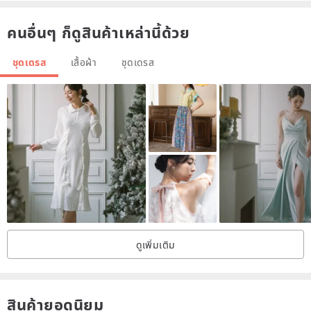
不能使用SF Express。
คนอื่นๆ ก็ดูสินค้าเหล่านี้ด้วย
No resizing
ชุดเดรส
เสื้อผ้า
ชุดเดรส
*With pockets on both sides
The estimated shipping date is as stated.
▽▽▽▽▽
A dress with a motif of a white rabbit strolling freely through a
meadow with small flowers blooming.
ดูเพิ่มเติม
not too sweet, so it is recommended for mature women.
สินค้ายอดนิยม
The loose, relaxed fit is also appealing.