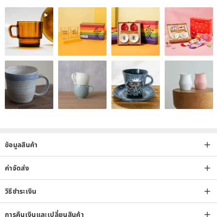
▽▽▽▽▽
▼ Material ▼
85% cotton
15% linen
No lining
no see-through sensation
ข้อมูลสินค้า
ค่าจัดส่ง
▼ Washing procedure ▼
This product can be washed in a washing machine.
วิธีชำระเงิน
Put the product in a mesh laundry bag before washing.
การคืนเงินและเปลี่ยนสินค้า