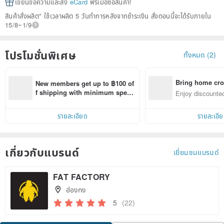
เขียนข้อความและส่ง
eCard
ฟรีเมื่อซื้อสินค้า!
สินค้าสั่งผลิต" ใช้เวลาผลิต 5 วันทำการหลังจากชำระเงิน สั่งตอนนี้จะได้รับภายใน
15/8~1/9
โปรโมชั่นพิเศษ
ทั้งหมด (2)
Bring home cro
New members get up to ฿100 of
n with ease
f shipping with minimum spen
Enjoy discounted
d on their first Pinkoi app order 
ct cross-border 
within 7 days!
รายละเอียด
รายละเอี
เกี่ยวกับแบรนด์
เยี่ยมชมแบรนด์
FAT FACTORY
ฮ่องกง
5
(22)