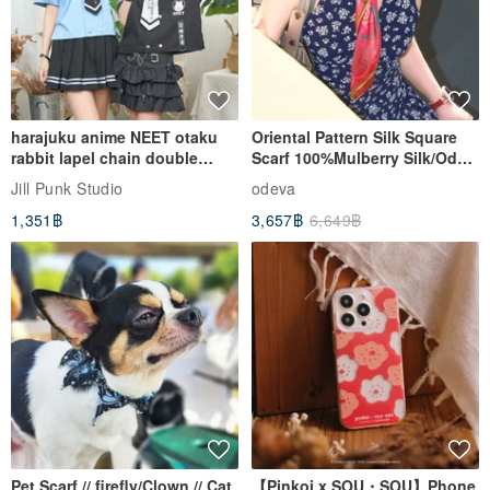
harajuku anime NEET otaku
Oriental Pattern Silk Square
rabbit lapel chain double
Scarf 100%Mulberry Silk/Ode
breasted sailor top JJ2540
to the Yi Tribe–Courage
Jill Punk Studio
odeva
1,351฿
3,657฿
6,649฿
Pet Scarf // firefly/Clown // Cat
【Pinkoi x SOU・SOU】Phone