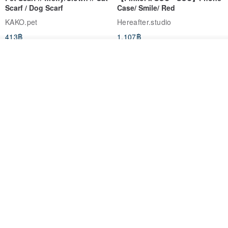
Scarf / Dog Scarf
Case/ Smile/ Red
KAKO.pet
Hereafter.studio
413฿
1,107฿
ผลิตตามใบสั่งซื้อ
ถูกใจ
View Shop
Original Mass-Produced Heart
【Simple Wooden Japanese
Declaration Lace Short-Sleeve
Wind Chime - small】Arty
Bow Tie Shirt Ruffle Love
style/ Minimalist/ Zen
Jill Punk Studio
Dionysus Artcrafts
High-Waist Short Skirt JJ2570
1,122฿
893฿
-20%