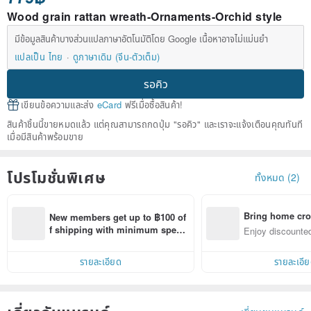
Wood grain rattan wreath-Ornaments-Orchid style
มีข้อมูลสินค้าบางส่วนแปลภาษาอัตโนมัติโดย Google เนื้อหาอาจไม่แม่นยำ
แปลเป็น ไทย
ดูภาษาเดิม (จีน-ตัวเต็ม)
รอคิว
เขียนข้อความและส่ง
eCard
ฟรีเมื่อซื้อสินค้า!
สินค้าชิ้นนี้ขายหมดแล้ว แต่คุณสามารถกดปุ่ม "รอคิว" และเราจะแจ้งเตือนคุณทันที
เมื่อมีสินค้าพร้อมขาย
โปรโมชั่นพิเศษ
ทั้งหมด (2)
Bring home cro
New members get up to ฿100 of
n with ease
f shipping with minimum spen
Enjoy discounted
d on their first Pinkoi app order 
ct cross-border 
within 7 days!
รายละเอียด
รายละเอี