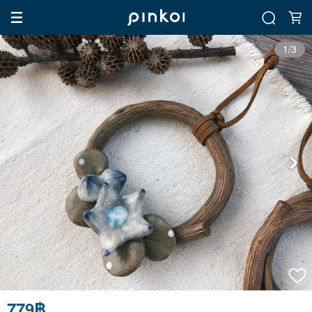
1/3
779฿