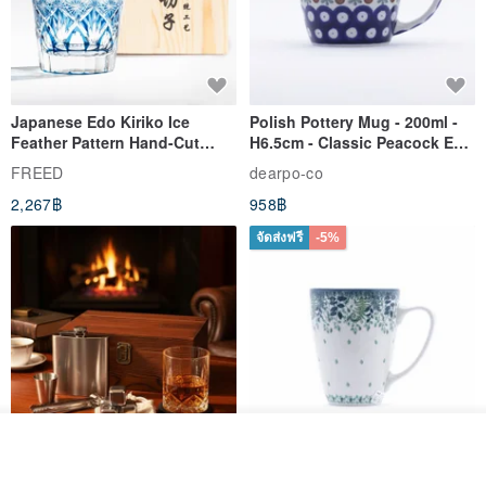
Japanese Edo Kiriko Ice
Polish Pottery Mug - 200ml -
Feather Pattern Hand-Cut
H6.5cm - Classic Peacock Eye
Whisky Glass - Blue Engraved
& Dragonfly
FREED
dearpo-co
Gift for Dad
2,267฿
958฿
จัดส่งฟรี
-5%
รอคิว
ถูกใจ
View Shop
304 Stainless Steel Whiskey
Polish Pottery Gift Box Set -