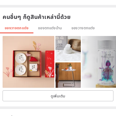
คนอื่นๆ ก็ดูสินค้าเหล่านี้ด้วย
Size | 7.5X8.5X3cm
ของวางตกแต่ง
ของตกแต่งบ้าน
ของวางตกแต่ง
Material |
Tao / 1240 high temperature sintering
Matters needing attention |
・ Ceramics made by hand, the size is slightly different ± 10% is the
normal shrinkage ratio range
・ The hand-crafted ceramics will leave some traces of hand marks
or slight unevenness in the glaze.
ดูเพิ่มเติม
・ Depending on the shooting method or computer screen, the
actual product may be slightly different from the photo
・ There is only one of each style, you can inquire about the spot