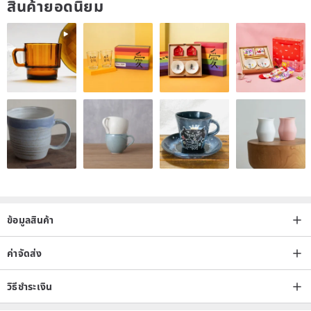
สินค้ายอดนิยม
style before buying
・ The price is one entry, without shooting props
・ Ceramic utensils are preferably cleaned with a sponge
・ The shipment of ceramic products is mainly based on safety
shock-absorbing packaging materials, without excessively exquisite
boxing
・ If you need to give a gift, you can send a message to tell us in
advance!
※ If the product is not in stock, it can be customized, the time is 30
ข้อมูลสินค้า
working days
Origin / manufacturing methods
ค่าจัดส่ง
Taiwan / Handmade
วิธีชำระเงิน