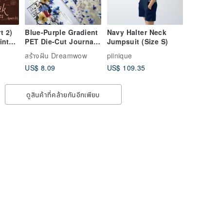
t 2)
Blue-Purple Gradient
Navy Halter Neck
int
PET Die-Cut Journal
Jumpsuit (Size S)
Sticker Tape -
สร้างฝัน Dreamwow
piinique
Watercolor Floral
US$ 8.09
US$ 109.35
Journal Decoration,
Artistic and Fresh
Collage
ดูสินค้าที่คล้ายกันอีกเพียบ