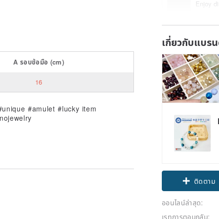
Enjoy di
รายละเอี
เกี่ยวกับแบรน
A
รอบข้อมือ
(cm)
16
#unique #amulet #lucky item
nojewelry
ติดตาม
ออนไลน์ล่าสุด:
เรทการตอบกลับ: