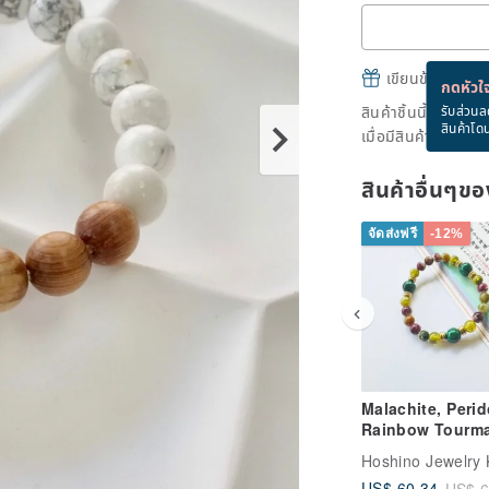
เขียนข้อความและส
กดหัวใจ
สินค้าชิ้นนี้ขายหม
รับส่วนล
สินค้าโด
เมื่อมีสินค้าพร้อมข
สินค้าอื่นๆ
จัดส่งฟรี
-12%
Malachite, Perid
Rainbow Tourma
New Year, Natura
Hoshino Jewelry
Crystal, Mineral
US$ 60.34
US$ 6