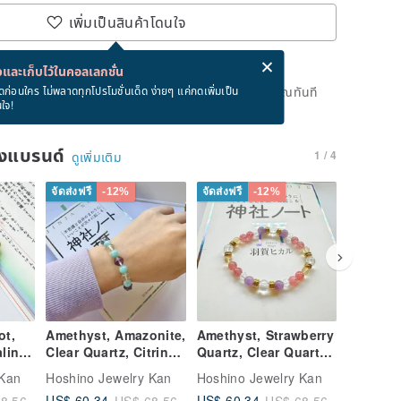
เพิ่มเป็นสินค้าโดนใจ
่ง eCard ฟรีเมื่อซื้อสินค้า!
eCard คืออะไร?
และเก็บไว้ในคอลเลกชั่น
ดแล้ว แต่คุณสามารถกดปุ่ม "รอคิว" และเราจะแจ้งเตือนคุณทันที
ดก่อนใคร ไม่พลาดทุกโปรโมชั่นเด็ด ง่ายๆ แค่กดเพิ่มเป็น
นใจ!
าย
ของแบรนด์
1 / 4
ดูเพิ่มเติม
จัดส่งฟรี
-12%
จัดส่งฟรี
-12%
จัดส่งฟรี
ot,
Amethyst, Amazonite,
Amethyst, Strawberry
Kunzite
line,
Clear Quartz, Citrine,
Quartz, Clear Quartz,
Moonsto
l
New Year, Natural
Citrine, New Year,
Clear Qu
 Kan
Hoshino Jewelry Kan
Hoshino Jewelry Kan
Hoshino 
Crystal, Handmade,
Natural Crystal,
Energy,
US$ 60.34
US$ 60.34
US$ 60.
8.56
US$ 68.56
US$ 68.56