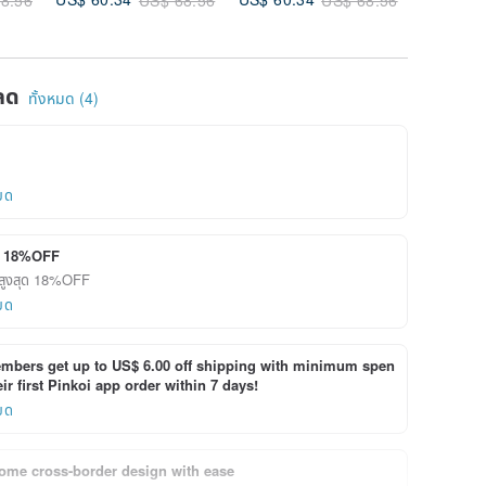
ct
Gift, Direct from
Handmade, Gift,
Gift, Ma
Japan
Direct from Japan
Crystal 
ลด
ทั้งหมด (4)
ยด
ุด 18%OFF
ดสูงสุด 18%OFF
ยด
bers get up to US$ 6.00 off shipping with minimum spen
ir first Pinkoi app order within 7 days!
ยด
ome cross-border design with ease