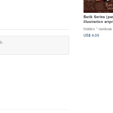
Batik Series (par
illustration artpr
(postcard size)
hidden * rainbow
US$ 4.00
ยำ