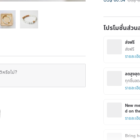
Stone, Gift, Dire
from Japan
โปรโมชั่นส่วน
ส่งฟรี
ส่งฟรี
รายละเอี
ิหรือไม่?
ลดสูงส
ทุกชิ้นล
รายละเอี
New mem
d on the
รายละเอี
Bring h