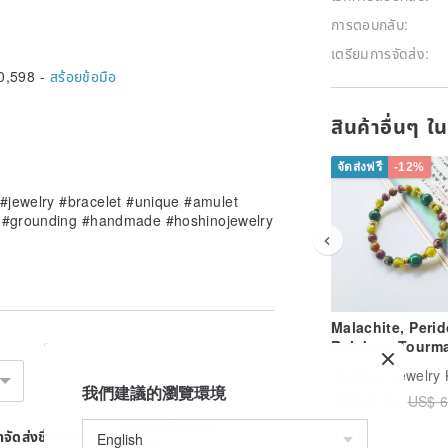
การตอบกลับ:
เตรียมการจัดส่ง:
0,598 -
สร้อยข้อมือ
สินค้าอื่นๆ ใ
จัดส่งฟรี
-12%
#jewelry #bracelet #unique #amulet
ng #grounding #handmade #hoshinojewelry
Malachite, Perid
Rainbow Tourma
New Year, Natura
Hoshino Jewelry
Crystal, Mineral
我們建議的瀏覽環境
US$ 60.34
US$ 6
Stone, Gift, Dire
from Japan
ค่าจัดส่งชิ้นต่อไป
่าจัดส่งชิ้นแรก
เพิ่มอีก