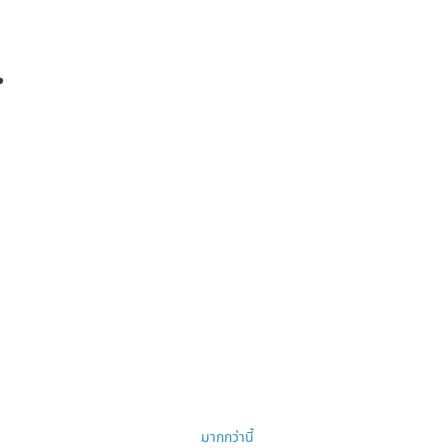
❤️
โฮชิโนะของเราไปอีกนาน!
มากกว่านี้