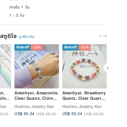
ภายใน 1 วัน
1 - 3 วัน
นสตูดิโอ
1 / 4
ดูเพิ่มเติม
จัดส่งฟรี
-12%
จัดส่งฟรี
-12%
จัดส่งฟรี
ot,
Amethyst, Amazonite,
Amethyst, Strawberry
Kunzite
line,
Clear Quartz, Citrine,
Quartz, Clear Quartz,
Moonsto
l
New Year, Natural
Citrine, New Year,
Clear Qu
 Kan
Hoshino Jewelry Kan
Hoshino Jewelry Kan
Hoshino 
Crystal, Handmade,
Natural Crystal,
Energy,
US$ 60.34
US$ 60.34
US$ 60.
8.56
US$ 68.56
US$ 68.56
ct
Gift, Direct from
Handmade, Gift,
Gift, Ma
Japan
Direct from Japan
Crystal 