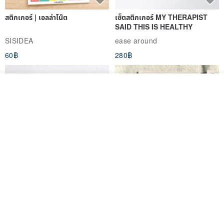
สติกเกอร์ | เอลล่าโน๊ต
เซ็ตสติกเกอร์ MY THERAPIST
SAID THIS IS HEALTHY
SISIDEA
ease around
60฿
280฿
ดูสินค้าอื่นๆ ของดีไซเนอร์
View Shop
Big ribbon paper sticker
Sky Collector Seal sticker
DOASHOP
Fromto Studio
153฿
110฿