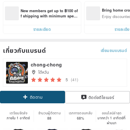
Bring home cro
New members get up to ฿100 of
n with ease
f shipping with minimum spen
Enjoy discounted
d on their first Pinkoi app order 
ct cross-border 
within 7 days!
รายละเอียด
รายละเอี
เกี่ยวกับแบรนด์
เยี่ยมชมแบรนด์
chong-chong
ไต้หวัน
5
(41)
ติดตาม
ติดต่อดีไซเนอร์
เตรียมจัดส่ง
จำนวนผู้ติดตาม
เรทการตอบกลับ
ออนไลน์ล่าสุด
ภายใน 1 อาทิตย์
มากกว่า 1 อาทิตย์ที่
88
68%
ผ่านมา