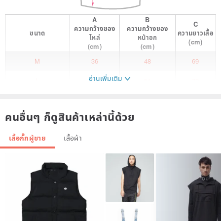
A
B
C
ความกว้างของ
ความกว้างของ
ขนาด
ความยาวเสื้อ
ไหล่
หน้าอก
(cm)
(cm)
(cm)
M
36
48
69
อ่านเพิ่มเติม
L
36
51
72
XL
36
53
76
คนอื่นๆ ก็ดูสินค้าเหล่านี้ด้วย
180 g/m2 (5.3oz per square yard)
100% ring spun cotton, preshrunk jersey
เสื้อกั๊กผู้ชาย
เสื้อผ้า
RS sport grey: 90% cotton/10%polyester
detail
Elastic neckline and armholes
Double needle hem hem