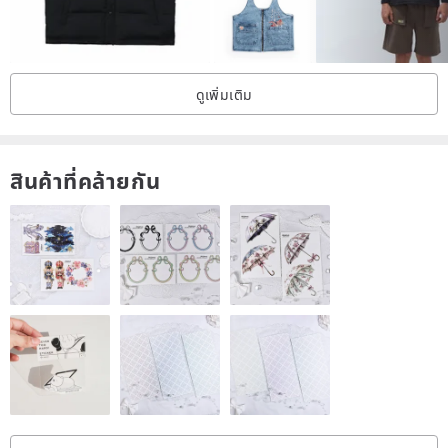
Lifted seam cut to avoid center crease
ดูเพิ่มเติม
สินค้าที่คล้ายกัน