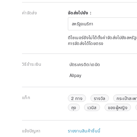
ค่าจัดส่ง
จัดส่งไปยัง：
สหรัฐอเมริกา
ดีไซเนอร์ยังไม่ได้ตั้งค่าจัดส่งไปยังส
การจัดส่งได้โดยตรง
วิธีชำระเงิน
บัตรเครดิต/เดบิด
Alipay
แท็ก
2 ทาง
รางวัล
กระเป๋าสะพ
ถุง
เวนิส
ของผู้หญิง
แจ้งปัญหา
รายงานสินค้าชิ้นนี้