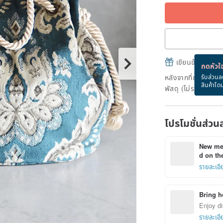
เขียนข้อความและส
กดหัวใจ
หลังจากที่ชำระเงินถ
รับส่วนล
สินค้าโด
พัสดุ (ไม่รวมวันหยุ
โปรโมชั่นส่วน
New mem
d on the
รายละเอี
Bring h
Enjoy di
รายละเอี