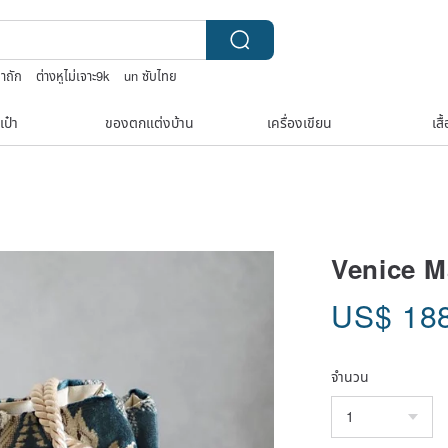
๋าถัก
ต่างหูไม่เจาะ9k
un ซับไทย
เป๋า
ของตกแต่งบ้าน
เครื่องเขียน
เสื
Venice M
US$
18
จำนวน