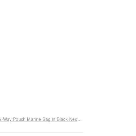
Limited Edition French Tulle Flower Embroidery 2-Way Pouch Marine Bag in Black Neon Mini Shoulder