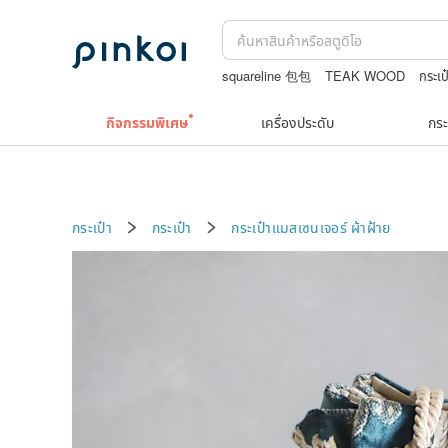
squareline 包包
TEAK WOOD
กระเป
สร้อยคอลูกปัด
ชาผลไม้
ต่างหู10k
กิจกรรมพิเศษ
เครื่องประดับ
กระ
กระเป๋า
กระเป๋า
กระเป๋าแมสเซนเจอร์
ผ้าฝ้าย