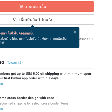
วางในรถเข็น
เพิ่มเป็นสินค้าโดนใจ
่ง eCard ฟรีเมื่อซื้อสินค้า!
eCard คืออะไร?
และเก็บไว้ในคอลเลกชั่น
ึงวันที่จะจัดส่งสินค้า จะใช้เวลาประมาณ 4 วันทางการในการเตรียม
ดก่อนใคร ไม่พลาดทุกโปรโมชั่นเด็ด ง่ายๆ แค่กดเพิ่มเป็น
นใจ!
ด)
ลด
ทั้งหมด (2)
bers get up to US$ 6.00 off shipping with minimum spen
ir first Pinkoi app order within 7 days!
ยด
ome cross-border design with ease
scounted shipping for select cross-border items
ยด