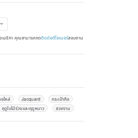
หรัฐอเมริกา คุณสามารถกด
ติดต่อดีไซเนอร์
สอบถาม
ายไหล่
Jacquard
กระเป๋าถือ
ฤดูใบไม้ร่วงและฤดูหนาว
สวยงาม