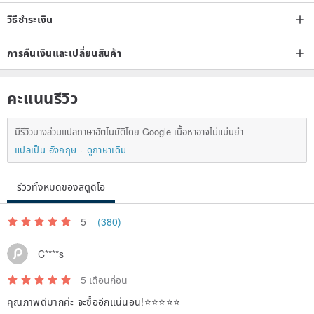
วิธีชำระเงิน
การคืนเงินและเปลี่ยนสินค้า
คะแนนรีวิว
มีรีวิวบางส่วนแปลภาษาอัตโนมัติโดย Google เนื้อหาอาจไม่แม่นยำ
แปลเป็น อังกฤษ
ดูภาษาเดิม
รีวิวทั้งหมดของสตูดิโอ
5
(380)
C****s
5 เดือนก่อน
คุณภาพดีมากค่ะ จะซื้ออีกแน่นอน!⭐️⭐️⭐️⭐️⭐️