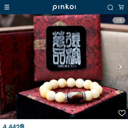
1/5
4,442฿