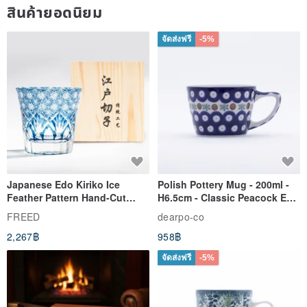
สินค้ายอดนิยม
จัดส่งฟรี
-5%
Japanese Edo Kiriko Ice
Polish Pottery Mug - 200ml -
Feather Pattern Hand-Cut
H6.5cm - Classic Peacock Eye
Whisky Glass - Blue Engraved
& Dragonfly
FREED
dearpo-co
Gift for Dad
2,267฿
958฿
จัดส่งฟรี
-5%