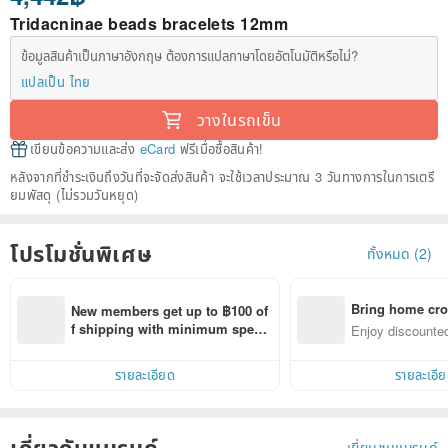
Tridacninae beads bracelets 12mm
ข้อมูลสินค้าเป็นภาษาอังกฤษ ต้องการแปลภาษาโดยอัตโนมัติหรือไม่?
แปลเป็น ไทย
วางในรถเข็น
เขียนข้อความและส่ง
eCard
ฟรีเมื่อซื้อสินค้า!
หลังจากที่ชำระเงินถึงวันที่จะจัดส่งสินค้า จะใช้เวลาประมาณ 3 วันทางการในการเตรี
ยมพัสดุ (ไม่รวมวันหยุด)
โปรโมชั่นพิเศษ
ทั้งหมด (2)
Bring home cro
New members get up to ฿100 of
n with ease
f shipping with minimum spen
Enjoy discounted
d on their first Pinkoi app order 
ct cross-border 
within 7 days!
รายละเอียด
รายละเอี
เกี่ยวกับแบรนด์
เยี่ยมชมแบรนด์