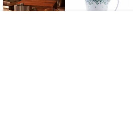
วางในรถเข็น
ถูกใจ
View Shop
304 Stainless Steel Whiskey
Polish Pottery Gift Box Set -
Flask Gift Set - Customizable
Mug - 300ml - 11cm Height -
Engraving - Father's Day Gift
Fern Pattern
FREED
dearpo-co
1,924฿
1,719฿
1,809฿