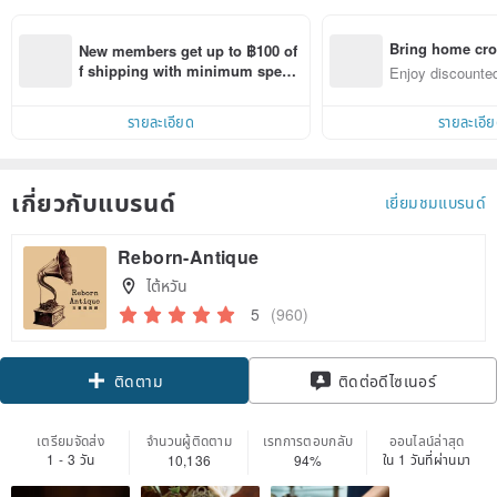
Bring home cro
New members get up to ฿100 of
n with ease
f shipping with minimum spen
Enjoy discounted
d on their first Pinkoi app order 
ct cross-border 
within 7 days!
รายละเอียด
รายละเอี
เกี่ยวกับแบรนด์
เยี่ยมชมแบรนด์
Reborn-Antique
ไต้หวัน
5
(960)
Claim coupon
ติดต่อดีไซเนอร์
ติดตาม
เตรียมจัดส่ง
จำนวนผู้ติดตาม
เรทการตอบกลับ
ออนไลน์ล่าสุด
1 - 3 วัน
ใน 1 วันที่ผ่านมา
10,136
94%