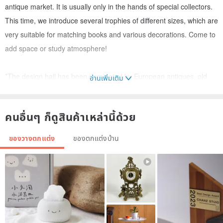
antique market. It is usually only in the hands of special collectors.
This time, we introduce several trophies of different sizes, which are
very suitable for matching books and various decorations. Come to
add space or study atmosphere!
*The design hall has been dominated by European antiques, old
อ่านเพิ่มเติม
pieces and old objects,
After years of baptism, some antiques will inevitably have some
คนอื่นๆ ก็ดูสินค้าเหล่านี้ด้วย
slight historical traces and black spots,
Or a small missing corner, it is inevitable that it is not as clean and
ของวางตกแต่ง
ของตกแต่งบ้าน
flawless as a new product,
But this does not affect its retro beauty,
Friends who are perfectionist and accustomed to buying new
products, please think twice before placing an order,
We also look forward to you becoming as fond of the beauty of
antiquities as we are^^