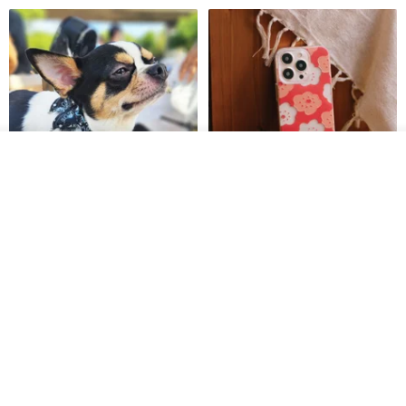
รอคิว
ถูกใจ
View Shop
Pet Scarf // firefly/Clown // Cat
【Pinkoi x SOU・SOU】Phone
Scarf / Dog Scarf
Case/ Smile/ Red
KAKO.pet
Hereafter.studio
413฿
1,107฿