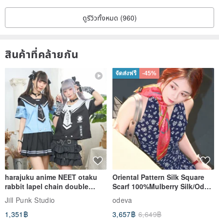
ดูรีวิวทั้งหมด (960)
สินค้าที่คล้ายกัน
จัดส่งฟรี
-45%
harajuku anime NEET otaku
Oriental Pattern Silk Square
rabbit lapel chain double
Scarf 100%Mulberry Silk/Ode
breasted sailor top JJ2540
to the Yi Tribe–Courage
Jill Punk Studio
odeva
1,351฿
3,657฿
6,649฿