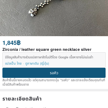
1,845฿
Zirconia / leather square green necklace silver
มีข้อมูลสินค้าบางส่วนแปลภาษาอัตโนมัติโดย Google เนื้อหาอาจไม่แม่นยำ
แปลเป็น ไทย
ดูภาษาเดิม (ญี่ปุ่น)
รอคิว
สินค้าชิ้นนี้ขายหมดแล้ว แต่คุณสามารถกดปุ่ม "รอคิว" และเราจะแจ้งเตือนคุณทันที
เมื่อมีสินค้าพร้อมขาย
รายละเอียดสินค้า