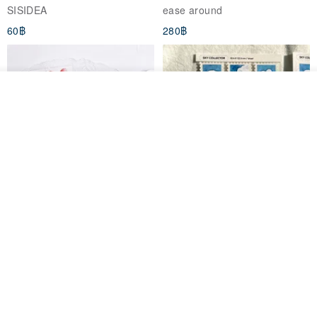
SISIDEA
ease around
60฿
280฿
รอคิว
View Shop
Big ribbon paper sticker
Sky Collector Seal sticker
DOASHOP
Fromto Studio
153฿
110฿