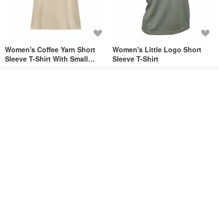
Women's Coffee Yarn Short
Women's Little Logo Short
Sleeve T-Shirt With Small
Sleeve T-Shirt
Logo Description – Coffee y
blueplace
blueplace
วางในรถเข็น
615฿
615฿
ถูกใจ
View Shop
-25%
Father's Day Gift / Final Sale /
SS26 PRE-ORDER - RADICAL
Moisture-Wicking Jacquard
SPEED UNISEX RACE CUT