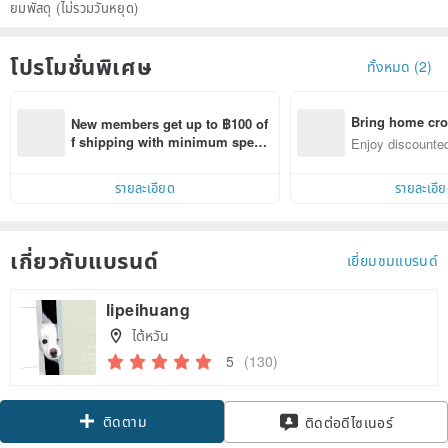
ยมพัสดุ (ไม่รวมวันหยุด)
โปรโมชั่นพิเศษ
ทั้งหมด (2)
Bring home cro
New members get up to ฿100 of
n with ease
f shipping with minimum spen
Enjoy discounted
d on their first Pinkoi app order 
ct cross-border 
within 7 days!
รายละเอียด
รายละเอี
เกี่ยวกับแบรนด์
เยี่ยมชมแบรนด์
lipeihuang
ไต้หวัน
5
(130)
ติดตาม
ติดต่อดีไซเนอร์