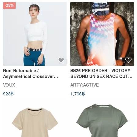
-25%
Non-Returnable /
SS26 PRE-ORDER - VICTORY
Asymmetrical Crossover
BEYOND UNISEX RACE CUT
Cropped Sweat-Wicking Top
TANK
VOUX
ARTY:ACTIVE
(Women's) - Perpetual Day
928฿
1,766฿
White