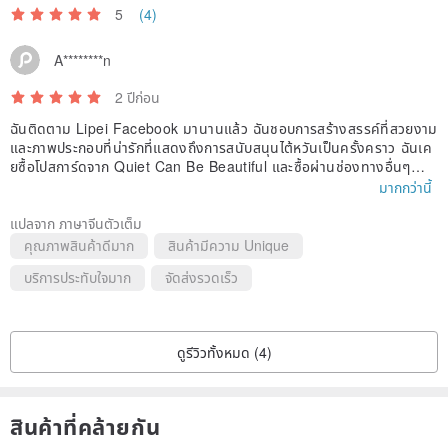
5
(4)
A********n
2 ปีก่อน
ฉันติดตาม Lipei Facebook มานานแล้ว ฉันชอบการสร้างสรรค์ที่สวยงาม
และภาพประกอบที่น่ารักที่แสดงถึงการสนับสนุนไต้หวันเป็นครั้งคราว ฉันเค
ยซื้อโปสการ์ดจาก Quiet Can Be Beautiful และซื้อผ่านช่องทางอื่นๆ
มากกว่านี้
บรรจุภัณฑ์ของผลิตภัณฑ์มีความระมัดระวังและรอบคอบมาก และฉันรู้สึกขอ
บคุณสำหรับของขวัญเล็กๆ น้อยๆ ที่พิเศษนี้ ฉันขออวยพรให้ Lipei พบเจอ
แปลจาก ภาษาจีนตัวเต็ม
แต่สิ่งดีๆ ในอนาคต และขอขอบคุณที่คอยติดตามผลงานสร้างสรรค์ของทุ
คุณภาพสินค้าดีมาก
สินค้ามีความ Unique
กคนอย่างอ่อนโยนเสมอมา
บริการประทับใจมาก
จัดส่งรวดเร็ว
ดูรีวิวทั้งหมด (4)
สินค้าที่คล้ายกัน