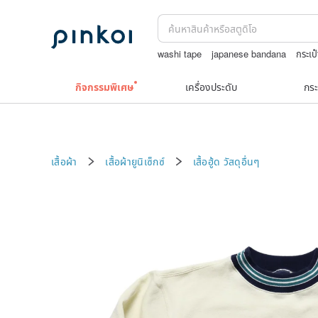
washi tape
japanese bandana
กระเป๋
สร้อยคอลูกปัด
un ซับไทย
ต่างหู10k
กิจกรรมพิเศษ
เครื่องประดับ
กระ
เสื้อผ้า
เสื้อผ้ายูนิเซ็กซ์
เสื้อฮู้ด
วัสดุอื่นๆ