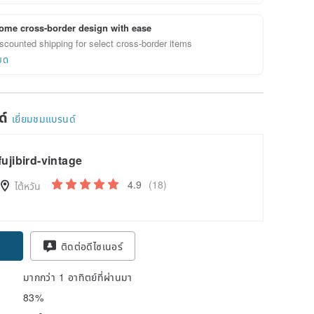
ome cross-border design with ease
scounted shipping for select cross-border items
ยด
ด์
เยี่ยมชมแบรนด์
fujibird-vintage
4.9
(18)
ไต้หวัน
ติดต่อดีไซเนอร์
มากกว่า 1 อาทิตย์ที่ผ่านมา
83%