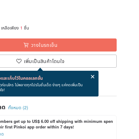
เหลือเพียง
1
ชิ้น
วางในรถเข็น
เพิ่มเป็นสินค้าโดนใจ
่ง eCard ฟรีเมื่อซื้อสินค้า!
eCard คืออะไร?
และเก็บไว้ในคอลเลกชั่น
ภายใน 8/22~8/27
ดก่อนใคร ไม่พลาดทุกโปรโมชั่นเด็ด ง่ายๆ แค่กดเพิ่มเป็น
นใจ!
ลด
ทั้งหมด (2)
bers get up to US$ 6.00 off shipping with minimum spen
ir first Pinkoi app order within 7 days!
ยด