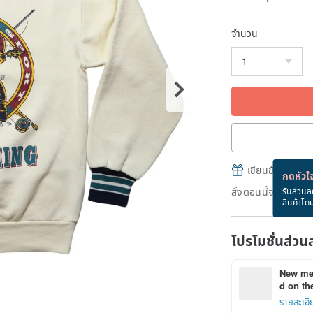
จำนวน
เขียนข้อความและส
กดหัวใจ
สั่งตอนนี้จะได้รับ
รับส่วนล
สินค้าโด
โปรโมชั่นส่วน
New mem
d on the
รายละเอี