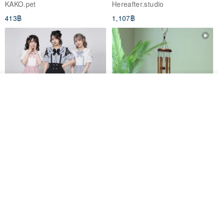
KAKO.pet
Hereafter.studio
413฿
1,107฿
รอคิว
View Shop
Original Mass-Produced Heart
【Simple Wooden Japanese
Declaration Lace Short-Sleeve
Wind Chime - small】Arty
Bow Tie Shirt Ruffle Love
style/ Minimalist/ Zen
Jill Punk Studio
Dionysus Artcrafts
High-Waist Short Skirt JJ2570
1,122฿
893฿
-20%