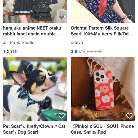
harajuku anime NEET otaku
Oriental Pattern Silk Square
rabbit lapel chain double
Scarf 100%Mulberry Silk/Ode
breasted sailor top JJ2540
to the Yi Tribe–Courage
Jill Punk Studio
odeva
1,351฿
3,657฿
6,649฿
Pet Scarf // firefly/Clown // Cat
【Pinkoi x SOU・SOU】Phone
Scarf / Dog Scarf
Case/ Smile/ Red