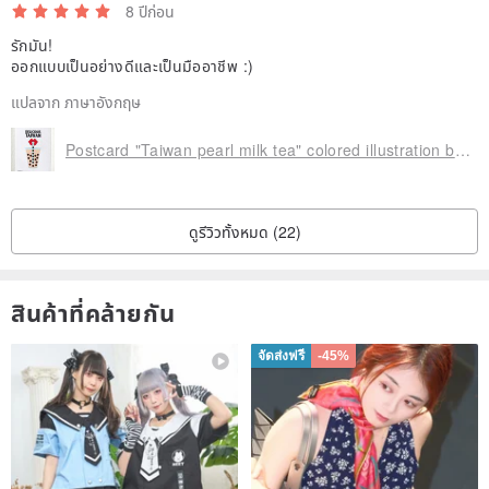
8 ปีก่อน
รักมัน!
ออกแบบเป็นอย่างดีและเป็นมืออาชีพ :)
แปลจาก ภาษาอังกฤษ
Postcard "Taiwan pearl milk tea" colored illustration birthday card design Illustrated card Universal Card Art Valentine love modern art particularly interesting characteristics strange weird cute yellow Taiwan's fun eye-catching sequins flas
ดูรีวิวทั้งหมด (22)
สินค้าที่คล้ายกัน
จัดส่งฟรี
-45%