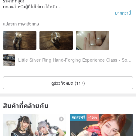
ราคาดีที่สุด!
ตกลงสำหรับผู้ที่ไม่ใช่ชาวไต้หวัน
ศาสตราจารย์พูดภาษาอังกฤษไม่ได้ แต่เธอก็พยายามอย่างดี (แม้เธอต้องกา
มากกว่านี้
รความช่วยเหลือในการแปลผ่าน GF และ Google ของฉัน)
หากคุณเป็นชาวต่างชาติไปกับเพื่อนชาวไต้หวัน
แปลจาก ภาษาอังกฤษ
การรู้เกี่ยวกับงานโลหะก่อนไปจะดีกว่าถ้าพูดภาษาจีนกลางไม่ได้ (ฉันมีข้อดี 2
ข้อนี้)
ความคิดสร้างสรรค์ยินดีต้อนรับ!
แนวคิดการออกแบบของเราได้รับการขัดเกลาโดยได้รับความช่วยเหลือจากค
รูในช่วง 30 นาทีแรก
ทำตามไอเดียของคุณในการออกแบบแหวนหากคุณต้องการสร้างสรรค์ เธอ
Little Silver Ring Hand-Forging Experience Class - Solo Sessions Available
จะให้คำแนะนำและไอเดียมากมายเพื่อช่วย
เธอจะปฏิบัติต่อคุณเป็นอย่างดี (ในกรณีของเราเธอนำขนมมาด้วย) และคุณ
จะมีเวลามากขึ้นในการทำเสร็จหากจำเป็น (เรามีเวลาเพิ่มอีก 30-45 นาที)
ดูรีวิวทั้งหมด (117)
สินค้าที่คล้ายกัน
จัดส่งฟรี
-45%