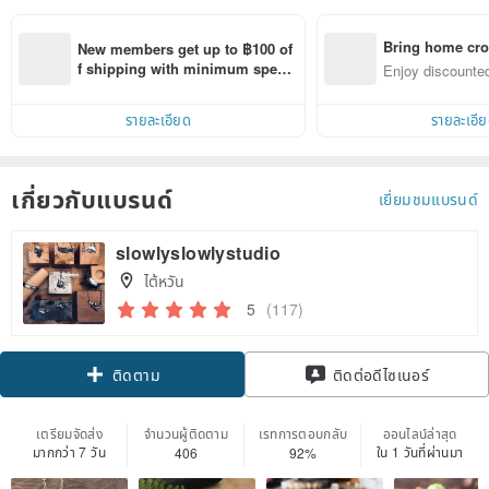
Bring home cro
New members get up to ฿100 of
n with ease
f shipping with minimum spen
Enjoy discounted
d on their first Pinkoi app order 
ct cross-border 
within 7 days!
รายละเอียด
รายละเอี
เกี่ยวกับแบรนด์
เยี่ยมชมแบรนด์
slowlyslowlystudio
ไต้หวัน
5
(117)
ติดตาม
ติดต่อดีไซเนอร์
เตรียมจัดส่ง
จำนวนผู้ติดตาม
เรทการตอบกลับ
ออนไลน์ล่าสุด
มากกว่า 7 วัน
ใน 1 วันที่ผ่านมา
406
92%