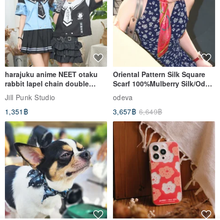
harajuku anime NEET otaku
Oriental Pattern Silk Square
rabbit lapel chain double
Scarf 100%Mulberry Silk/Ode
breasted sailor top JJ2540
to the Yi Tribe–Courage
Jill Punk Studio
odeva
1,351฿
3,657฿
6,649฿