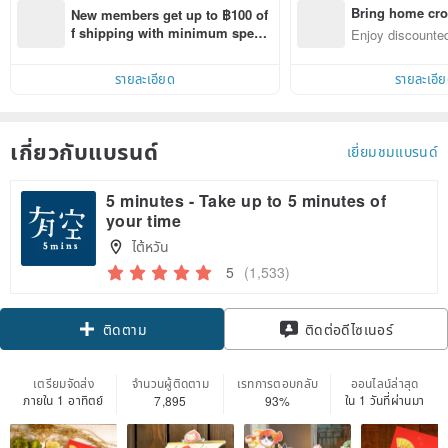
Bring home cro
New members get up to ฿100 of
n with ease
f shipping with minimum spen
Enjoy discounted
d on their first Pinkoi app order 
ct cross-border 
within 7 days!
รายละเอียด
รายละเอี
เกี่ยวกับแบรนด์
เยี่ยมชมแบรนด์
5 minutes - Take up to 5 minutes of
your time
ไต้หวัน
5
(1,533)
ติดตาม
ติดต่อดีไซเนอร์
เตรียมจัดส่ง
จำนวนผู้ติดตาม
เรทการตอบกลับ
ออนไลน์ล่าสุด
ภายใน 1 อาทิตย์
ใน 1 วันที่ผ่านมา
7,895
93%