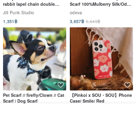
rabbit lapel chain double
Scarf 100%Mulberry Silk/Ode
breasted sailor top JJ2540
to the Yi Tribe–Courage
Jill Punk Studio
odeva
1,351฿
3,657฿
6,649฿
Pet Scarf // firefly/Clown // Cat
【Pinkoi x SOU・SOU】Phone
Scarf / Dog Scarf
Case/ Smile/ Red
KAKO.pet
Hereafter.studio
ดูสินค้าอื่นๆ ของดีไซเนอร์
View Shop
413฿
1,107฿