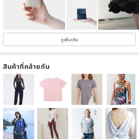
Cotton + Canvas
No waterproof lining; the 2-3 layers of fabric are sufficiently thick to
absorb moisture from iced drinks.
Washable!
ดูเพิ่มเติม
【Purchase Notice】
This is a pre-order shop.
สินค้าที่คล้ายกัน
Production begins after you place your order.
Items will be shipped within 14 days.
We will notify buyers in advance if the fabric is out of stock.
Fabric placement is random, based on the cutting of the material!
Custom orders will now include a brand-exclusive fabric tag!