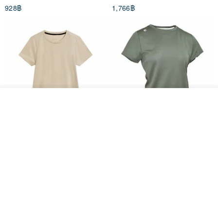
928฿
1,766฿
White
รอคิว
ถูกใจ
View Shop
Women's Coffee Yarn Short
Women's Little Logo Short
Sleeve T-Shirt With Small
Sleeve T-Shirt
Logo Description – Coffee y
blueplace
blueplace
615฿
615฿
-25%