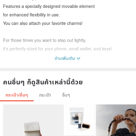
Features a specially designed movable element
for enhanced flexibility in use.
You can also attach your favorite charms!
For those times you want to step out lightly,
it's perfectly sized for your phone, small wallet, and keys!
อ่านเพิ่มเติม
A tote bag that combines functionality with cuteness,
worthy of being yours 🥰
คนอื่นๆ ก็ดูสินค้าเหล่านี้ด้วย
【Product Dimensions】
กระเป๋า/อื่นๆ
กระเป๋า
อื่นๆ
Base: 8cm x 8cm
Height: 20cm
Accommodates cups with a top diameter of approximately 10cm
【Product Material】