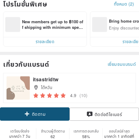
โปรโมชั่นพิเศษ
ทั้งหมด (2)
Bring home cro
New members get up to ฿100 of
n with ease
f shipping with minimum spen
Enjoy discounted
d on their first Pinkoi app order 
ct cross-border 
within 7 days!
รายละเอียด
รายละเอี
เกี่ยวกับแบรนด์
เยี่ยมชมแบรนด์
itsastridtw
ไต้หวัน
4.9
(10)
ติดตาม
ติดต่อดีไซเนอร์
เตรียมจัดส่ง
จำนวนผู้ติดตาม
เรทการตอบกลับ
ออนไลน์ล่าสุด
มากกว่า 7 วัน
มากกว่า 1 อาทิตย์ที่
62
58%