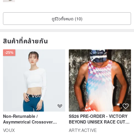
ดูรีวิวทั้งหมด (10)
สินค้าที่คล้ายกัน
-25%
Non-Returnable /
SS26 PRE-ORDER - VICTORY
Asymmetrical Crossover
BEYOND UNISEX RACE CUT
Cropped Sweat-Wicking Top
TANK
VOUX
ARTY:ACTIVE
(Women's) - Perpetual Day