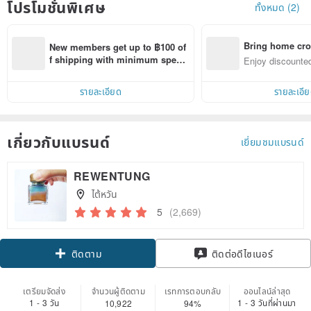
โปรโมชั่นพิเศษ
ทั้งหมด (2)
Bring home cro
New members get up to ฿100 of
n with ease
f shipping with minimum spen
Enjoy discounted
d on their first Pinkoi app order 
ct cross-border 
within 7 days!
รายละเอียด
รายละเอี
เกี่ยวกับแบรนด์
เยี่ยมชมแบรนด์
REWENTUNG
ไต้หวัน
5
(2,669)
Claim coupon
ติดต่อดีไซเนอร์
ติดตาม
เตรียมจัดส่ง
จำนวนผู้ติดตาม
เรทการตอบกลับ
ออนไลน์ล่าสุด
1 - 3 วัน
1 - 3 วันที่ผ่านมา
10,922
94%