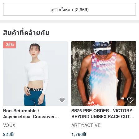
ดูรีวิวทั้งหมด (2,669)
สินค้าที่คล้ายกัน
-25%
Non-Returnable /
SS26 PRE-ORDER - VICTORY
Asymmetrical Crossover
BEYOND UNISEX RACE CUT
Cropped Sweat-Wicking Top
TANK
VOUX
ARTY:ACTIVE
(Women's) - Perpetual Day
928฿
1,766฿
White