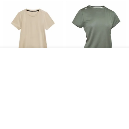
วางในรถเข็น
ถูกใจ
View Shop
Women's Coffee Yarn Short
Women's Little Logo Short
Sleeve T-Shirt With Small
Sleeve T-Shirt
Logo Description – Coffee y
blueplace
blueplace
615฿
615฿
-25%