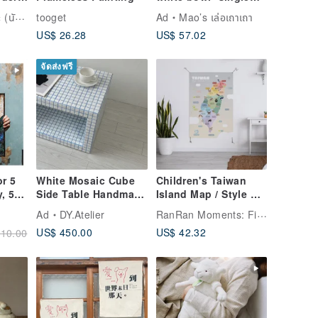
(large)
กฮอกไกโด)
tooget
Ad
Mao’s เล่อเถาเถา
US$ 26.28
US$ 57.02
จัดส่งฟรี
or 5
White Mosaic Cube
Children's Taiwan
, 5
Side Table Handmade
Island Map / Style F /
Tile Pedestal
Interactive Map (with
RanRan Moments: Fine Stickers
Ad
DY.Atelier
 For
Stickers &
US$ 450.00
US$ 42.32
10.00
Introduction Booklet)