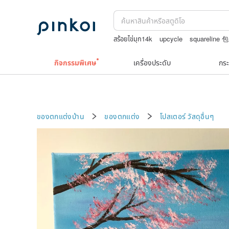
สร้อยไข่มุก14k
upcycle
squareline 
japanese bandana
boston bag
celi
กิจกรรมพิเศษ
เครื่องประดับ
กระ
ของตกแต่งบ้าน
ของตกแต่ง
โปสเตอร์
วัสดุอื่นๆ