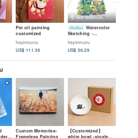
New Taipei City
Pet oil painting
Watercolor
On
เวิร์คช็อป
ดิจิทัล
customized
Sketching ‧
Course/
Japanese-Style
Sketchi
heyimnunu
heyimnunu
heyimnu
Shops ‧ Hand-Drawn
Booksto
US$ 111.36
US$ 36.29
US$ 24.
Experience ‧ Cultural
Voucher
ยม
d
Custom Memories-
【Customized】
rder]
Frameless Painting
white bowl -single