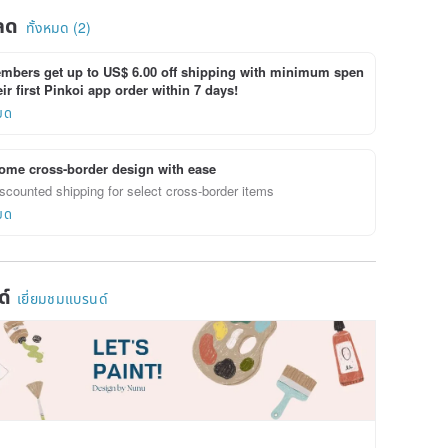
ลด
ทั้งหมด (2)
bers get up to US$ 6.00 off shipping with minimum spen
ir first Pinkoi app order within 7 days!
ยด
ome cross-border design with ease
scounted shipping for select cross-border items
ยด
ด์
เยี่ยมชมแบรนด์