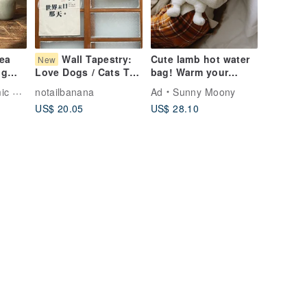
ea
Wall Tapestry:
Cute lamb hot water
New
ng
bag! Warm your
Love Dogs / Cats Till
 /
winter!
the End of the World
igns
notailbanana
Ad
Sunny Moony
US$ 20.05
US$ 28.10