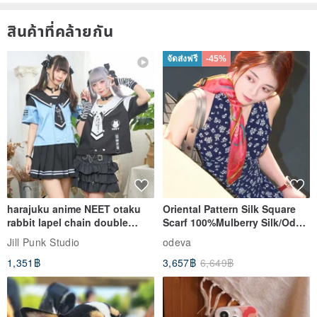
สินค้าที่คล้ายกัน
จัดส่งฟรี
-45%
harajuku anime NEET otaku
Oriental Pattern Silk Square
rabbit lapel chain double
Scarf 100%Mulberry Silk/Ode
breasted sailor top JJ2540
to the Yi Tribe–Courage
Jill Punk Studio
odeva
1,351฿
3,657฿
6,649฿