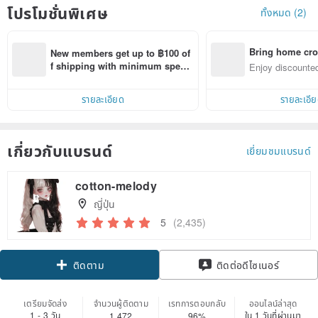
โปรโมชั่นพิเศษ
ทั้งหมด (2)
Bring home cro
New members get up to ฿100 of
n with ease
f shipping with minimum spen
Enjoy discounted
d on their first Pinkoi app order 
ct cross-border 
within 7 days!
รายละเอียด
รายละเอี
เกี่ยวกับแบรนด์
เยี่ยมชมแบรนด์
cotton-melody
ญี่ปุ่น
5
(2,435)
ติดตาม
ติดต่อดีไซเนอร์
เตรียมจัดส่ง
จำนวนผู้ติดตาม
เรทการตอบกลับ
ออนไลน์ล่าสุด
1 - 3 วัน
ใน 1 วันที่ผ่านมา
1,472
96%