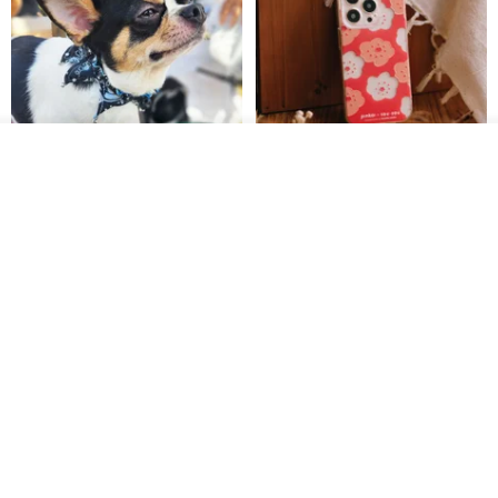
วางในรถเข็น
ถูกใจ
View Shop
Pet Scarf // firefly/Clown // Cat
【Pinkoi x SOU・SOU】Phone
Scarf / Dog Scarf
Case/ Smile/ Red
KAKO.pet
Hereafter.studio
413฿
1,107฿