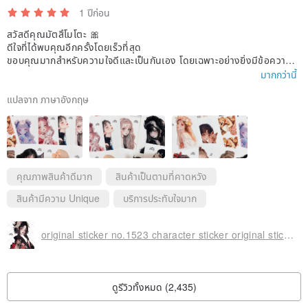
1 ปีก่อน
สวัสดีคุณมัตสึโมโตะ 🎀
ดีใจที่ได้พบคุณอีกครั้งโดยเร็วที่สุด
ขอบคุณมากสำหรับความใจดีและเป็นกันเอง โดยเฉพาะอย่างยิ่งมีข้อความม
าแสดงความทักทายและแสดงความห่วงใยด้วย ทำให้ฉันรู้สึกอบอุ่นมากหลัง
มากกว่านี้
จากได้รับข้อความนี้!
สติ๊กเกอร์สวยมากค่ะ ชอบสีด้วย จะซื้ออีกเมื่อหมดค่ะ
แปลจาก ภาษาอังกฤษ
คุณภาพสินค้าดีมาก
สินค้าเป็นตามที่คาดหวัง
สินค้ามีความ Unique
บริการประทับใจมาก
original sticker no.1523 character sticker original sticker character sticker girl sticker original character sticker
ดูรีวิวทั้งหมด (2,435)